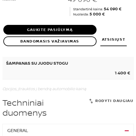
54 090 €
Standartinė kaina:
5 000 €
Nuolaida:
GAUKITE PASIŪLYMĄ
ATSISIŲST
BANDOMASIS VAŽIAVIMAS
ŠAMPANAS SU JUODU STOGU
1 400 €
Opcijos, įtrauktos į bendrą automobilio kainą
Techniniai
duomenys
GENERAL