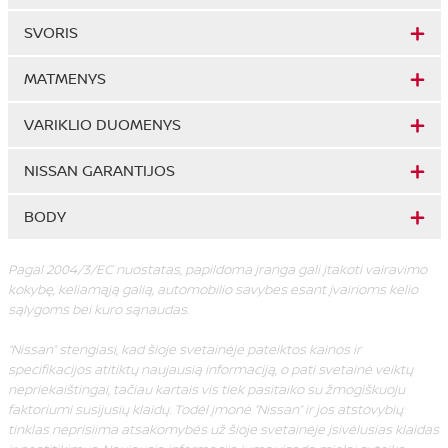
SVORIS
MATMENYS
VARIKLIO DUOMENYS
NISSAN GARANTIJOS
BODY
Pagal 2004/3/EC nuostatas, papildoma įranga gali įtakoti vairavimo
kokybę, keliamąją galią, automobilio savybes esant įvairioms kelio
sąlygoms bei kuro sąnaudas.
“Nissan” stengiasi, kad šioje svetainėje pateiktos kainos ir
specifikacijos atitiktų naujausią informaciją, o pati svetainė veiktų
nepriekaištingai, tačiau kartais vis tiek pasitaiko su žmogiškuoju
faktoriumi susijusių klaidų. Todėl įmonė “Nissan” ir jos atstovybių
tinklas neprisiima atsakomybės už šioje svetainėje įsivėlusias klaidas