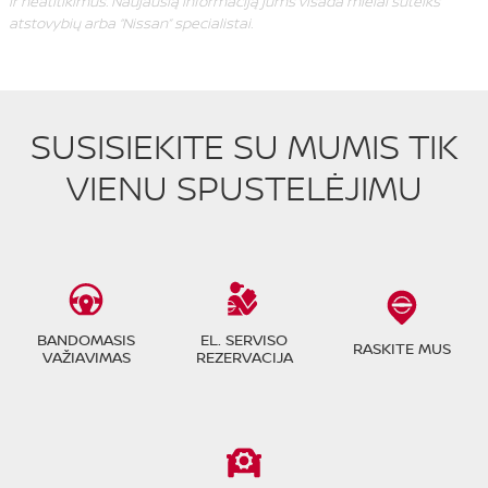
ir neatitikimus. Naujausią informaciją jums visada mielai suteiks
atstovybių arba “Nissan” specialistai.
SUSISIEKITE SU MUMIS TIK
VIENU SPUSTELĖJIMU
BANDOMASIS
EL. SERVISO
RASKITE MUS
VAŽIAVIMAS
REZERVACIJA