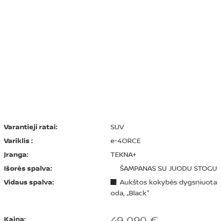
Varantieji ratai:
SUV
Variklis :
e-4ORCE
Įranga:
TEKNA+
Išorės spalva:
ŠAMPANAS SU JUODU STOGU
Vidaus spalva:
Aukštos kokybės dygsniuota
oda, „Black"
49 090 €
Kaina: