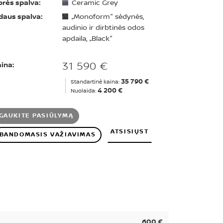
orės spalva:
Ceramic Grey
daus spalva:
„Monoform" sėdynės,
audinio ir dirbtinės odos
apdaila, „Black"
31 590 €
ina:
35 790 €
Standartinė kaina:
4 200 €
Nuolaida:
GAUKITE PASIŪLYMĄ
ATSISIŲST
BANDOMASIS VAŽIAVIMAS
600 €