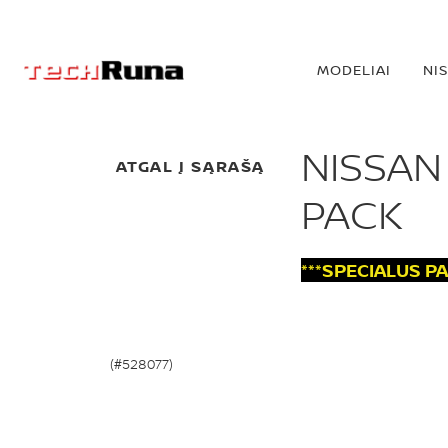
MODELIAI
NI
NISSAN
ATGAL Į SĄRAŠĄ
PACK
***SPECIALUS P
(#528077)