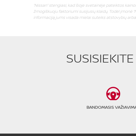
“Nissan” stengiasi, kad šioje svetainėje pateiktos kainos 
žmogiškuoju faktoriumi susijusių klaidų. Todėl įmonė “N
informaciją jums visada mielai suteiks atstovybių arba “
SUSISIEKIT
BANDOMASIS VAŽIAVIM