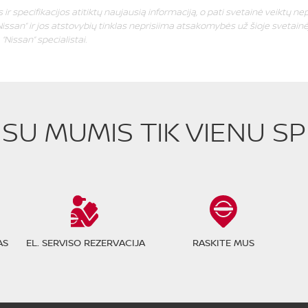
ir specifikacijos atitiktų naujausią informaciją, o pati svetainė veiktų nep
issan” ir jos atstovybių tinklas neprisiima atsakomybės už šioje svetainėj
Nissan” specialistai.
E SU MUMIS TIK VIENU S
AS
EL. SERVISO REZERVACIJA
RASKITE MUS