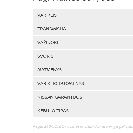
VARIKLIS
TRANSMISIJA
VAŽIUOKLĖ
SVORIS
MATMENYS
VARIKLIO DUOMENYS
NISSAN GARANTIJOS
KĖBULO TIPAS
Pagal 2004/3/EC nuostatas, papildoma įranga gali įtak