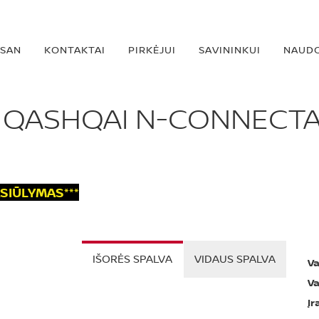
SSAN
KONTAKTAI
PIRKĖJUI
SAVININKUI
NAUDO
 QASHQAI N-CONNECT
ASIŪLYMAS***
IŠORĖS SPALVA
VIDAUS SPALVA
Va
Va
Įr