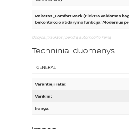
Paketas „Comfort Pack (Elektra valdomas bag
bekontakčio atidarymo funkcija; Modernus pr
Opcijos, įtrauktos į bendrą automobilio kainą
Techniniai duomenys
GENERAL
Varantieji ratai:
Variklis :
Įranga: