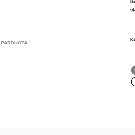
Iš
Vi
Ka
PARDUOTA