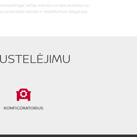
riekaištingai, tačiau kartais vis tiek pasitaiko su
e įsivėlusias klaidas ir neatitikimus. Naujausią
PUSTELĖJIMU
KONFIGŪRATORIUS