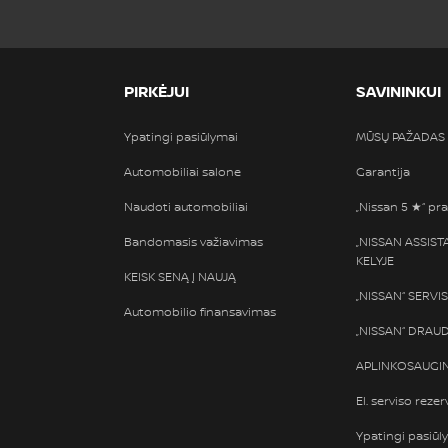
PIRKĖJUI
SAVININKUI
Ypatingi pasiūlymai
MŪSŲ PAŽADAS
Automobiliai salone
Garantija
Naudoti automobiliai
„Nissan 5 ★“ pra
Bandomasis važiavimas
„NISSAN ASSIS
KELYJE
KEISK SENĄ Į NAUJĄ
„NISSAN“ SERVI
Automobilio finansavimas
„NISSAN“ DRAU
APLINKOSAUGIN
El. serviso rezer
Ypatingi pasiūl