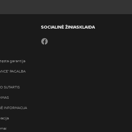
SOCIALINĖ ŽINIASKLAIDA
Facebook
tęsta garantija
TANCE“ PAGALBA
SO SUTARTIS
DIMAS
Ė INFORMACIJA
vacija
ymai