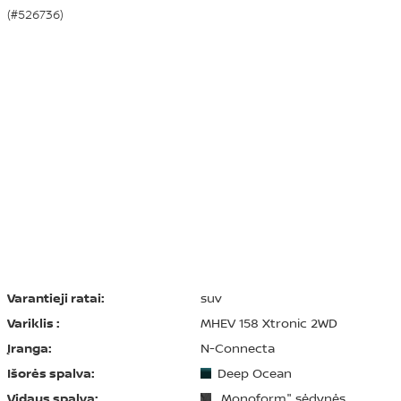
(#526736)
Varantieji ratai:
suv
Variklis :
MHEV 158 Xtronic 2WD
Įranga:
N-Connecta
Išorės spalva:
Deep Ocean
Vidaus spalva:
„Monoform" sėdynės,