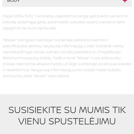
BODY
Pagal 2004/3/EC nuostatas, papildoma įranga gali įtakoti vairavimo
kokybę, keliamąją galią, automobilio savybes esant įvairioms kelio
sąlygoms bei kuro sąnaudas.
“Nissan” stengiasi, kad šioje svetainėje pateiktos kainos ir
specifikacijos atitiktų naujausią informaciją, o pati svetainė veiktų
nepriekaištingai, tačiau kartais vis tiek pasitaiko su žmogiškuoju
faktoriumi susijusių klaidų. Todėl įmonė “Nissan” ir jos atstovybių
tinklas neprisiima atsakomybės už šioje svetainėje įsivėlusias klaidas
ir neatitikimus. Naujausią informaciją jums visada mielai suteiks
atstovybių arba “Nissan” specialistai.
SUSISIEKITE SU MUMIS TIK
VIENU SPUSTELĖJIMU