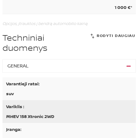
1 000 €*
Opcijos, įtrauktos į bendrą automobilio kainą
Techniniai
duomenys
GENERAL
Varantieji ratai:
suv
Variklis :
MHEV 158 Xtronic 2WD
Įranga: