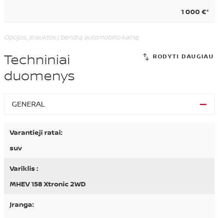
1 000 €*
Opcijos, įtrauktos į bendrą automobilio kainą
Techniniai
duomenys
GENERAL
Varantieji ratai:
suv
Variklis :
MHEV 158 Xtronic 2WD
Įranga: