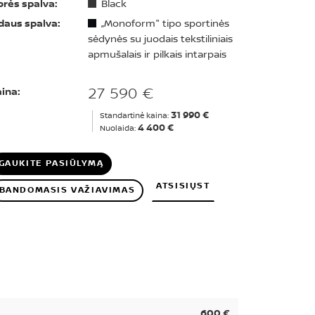
orės spalva:
Black
daus spalva:
„Monoform" tipo sportinės
sėdynės su juodais tekstiliniais
apmušalais ir pilkais intarpais
27 590 €
ina:
31 990 €
Standartinė kaina:
4 400 €
Nuolaida:
GAUKITE PASIŪLYMĄ
ATSISIŲST
BANDOMASIS VAŽIAVIMAS
600 €