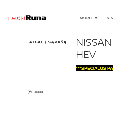
MODELIAI
NI
NISSAN
ATGAL Į SĄRAŠĄ
HEV
***SPECIALUS P
(#110XXX)