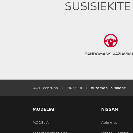
SUSISIEKIT
BANDOMASIS VAŽIAVIM
UAB Techruna
PIRKĖJUI
Automobiliai salone
MODELIAI
NISSAN
MODELIAI
Apie mus