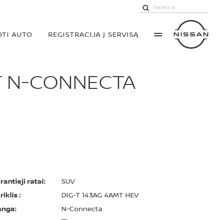
TI AUTO
REGISTRACIJA Į SERVISĄ
MT N-CONNECTA
rantieji ratai:
SUV
riklis :
DIG-T 143AG 4AMT HEV
anga:
N-Connecta