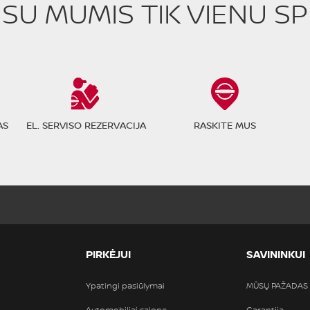
E SU MUMIS TIK VIENU S
AS
EL. SERVISO REZERVACIJA
RASKITE MUS
PIRKĖJUI
SAVININKUI
Ypatingi pasiūlymai
MŪSŲ PAŽADAS