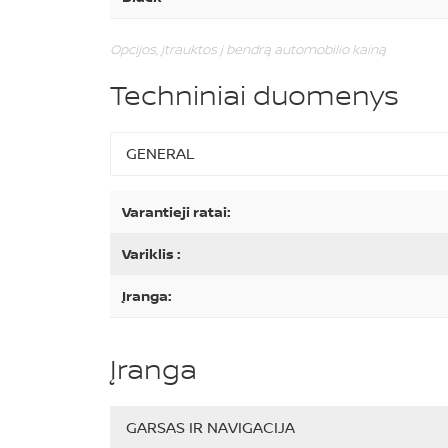
Opcijos, įtrauktos į bendrą automobilio kainą
Techniniai duomenys
GENERAL
Varantieji ratai:
Variklis :
Įranga:
Įranga
GARSAS IR NAVIGACIJA