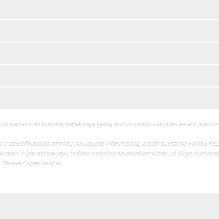
oti vairavimo kokybę, keliamąją galią, automobilio savybes esant įvairi
ir specifikacijos atitiktų naujausią informaciją, o pati svetainė veiktų nep
issan” ir jos atstovybių tinklas neprisiima atsakomybės už šioje svetainėj
Nissan” specialistai.