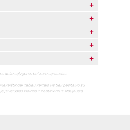
oms kelio sąlygoms bei kuro sąnaudas.
riekaištingai, tačiau kartais vis tiek pasitaiko su
e įsivėlusias klaidas ir neatitikimus. Naujausią