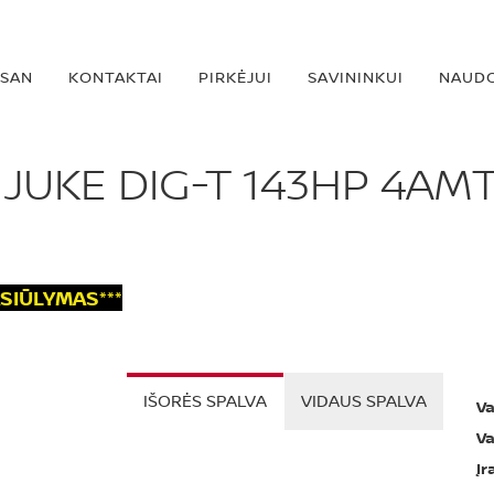
SSAN
KONTAKTAI
PIRKĖJUI
SAVININKUI
NAUDO
 JUKE DIG-T 143HP 4A
ASIŪLYMAS***
IŠORĖS SPALVA
VIDAUS SPALVA
Va
Va
Įr