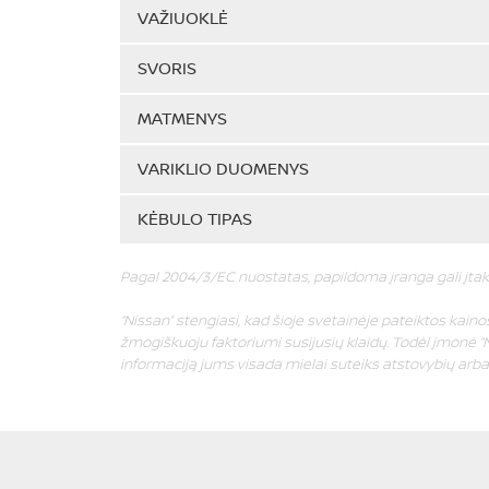
VAŽIUOKLĖ
SVORIS
MATMENYS
VARIKLIO DUOMENYS
KĖBULO TIPAS
Pagal 2004/3/EC nuostatas, papildoma įranga gali įtak
“Nissan” stengiasi, kad šioje svetainėje pateiktos kainos 
žmogiškuoju faktoriumi susijusių klaidų. Todėl įmonė “N
informaciją jums visada mielai suteiks atstovybių arba “