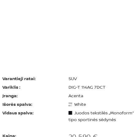
Varantieji ratai:
SUV
Variklis :
DIG-T 114AG 7DCT
Įranga:
Acenta
Išorės spalva:
White
Vidaus spalva:
Juodos tekstilės „Monoform“
tipo sportinės sėdynės
20 590 €
Kaina: