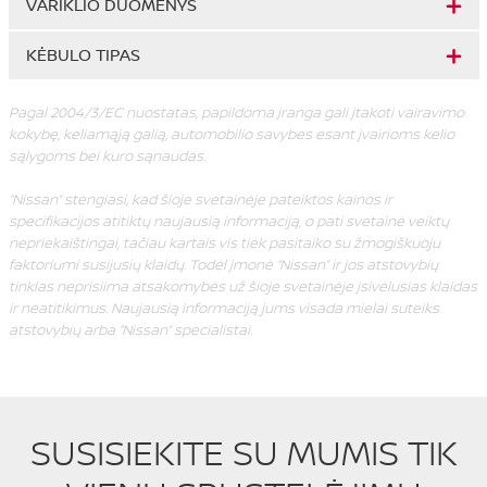
VARIKLIO DUOMENYS
KĖBULO TIPAS
Pagal 2004/3/EC nuostatas, papildoma įranga gali įtakoti vairavimo
kokybę, keliamąją galią, automobilio savybes esant įvairioms kelio
sąlygoms bei kuro sąnaudas.
“Nissan” stengiasi, kad šioje svetainėje pateiktos kainos ir
specifikacijos atitiktų naujausią informaciją, o pati svetainė veiktų
nepriekaištingai, tačiau kartais vis tiek pasitaiko su žmogiškuoju
faktoriumi susijusių klaidų. Todėl įmonė “Nissan” ir jos atstovybių
tinklas neprisiima atsakomybės už šioje svetainėje įsivėlusias klaidas
ir neatitikimus. Naujausią informaciją jums visada mielai suteiks
atstovybių arba “Nissan” specialistai.
SUSISIEKITE SU MUMIS TIK