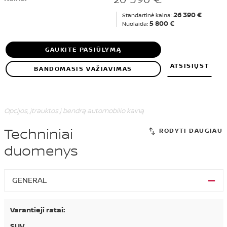
26 390 €
Standartinė kaina:
5 800 €
Nuolaida:
GAUKITE PASIŪLYMĄ
ATSISIŲST
BANDOMASIS VAŽIAVIMAS
Opcijos, įtrauktos į bendrą automobilio kainą
Techniniai
duomenys
GENERAL
Varantieji ratai:
SUV