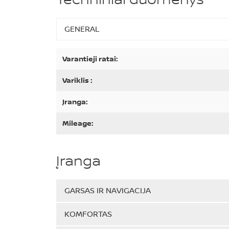
GENERAL
Varantieji ratai:
Variklis :
Įranga:
Mileage:
Įranga
GARSAS IR NAVIGACIJA
KOMFORTAS