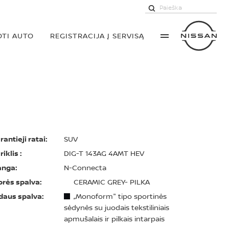
TI AUTO
REGISTRACIJA Į SERVISĄ
rantieji ratai:
SUV
riklis :
DIG-T 143AG 4AMT HEV
anga:
N-Connecta
orės spalva:
CERAMIC GREY- PILKA
daus spalva:
„Monoform" tipo sportinės
sėdynės su juodais tekstiliniais
apmušalais ir pilkais intarpais