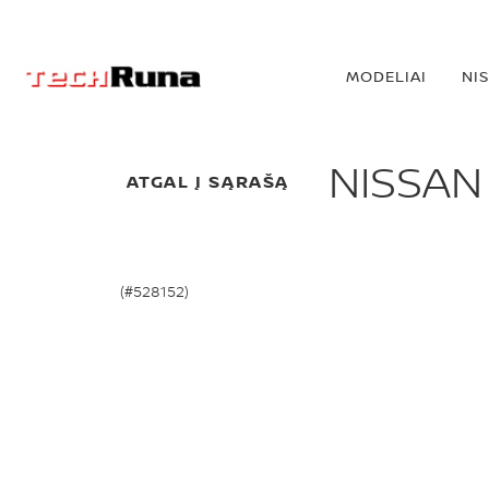
MODELIAI
NI
NISSAN
ATGAL Į SĄRAŠĄ
(#528152)