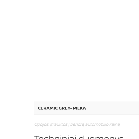
CERAMIC GREY- PILKA
Opcijos, įtrauktos į bendrą automobilio kainą
Techniniai duomenys