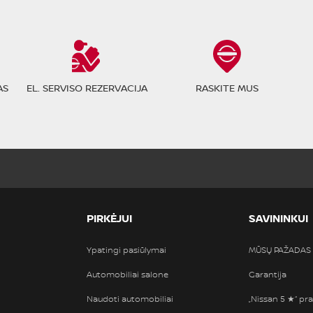
AS
EL. SERVISO REZERVACIJA
RASKITE MUS
PIRKĖJUI
SAVININKUI
Ypatingi pasiūlymai
MŪSŲ PAŽADAS
Automobiliai salone
Garantija
Naudoti automobiliai
„Nissan 5 ★“ pra