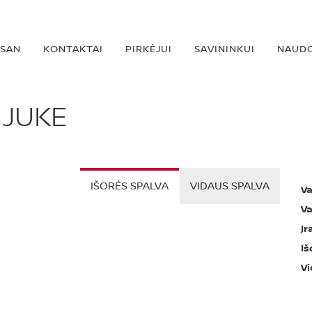
SSAN
KONTAKTAI
PIRKĖJUI
SAVININKUI
NAUDO
 JUKE
IŠORĖS SPALVA
VIDAUS SPALVA
Va
Va
Įr
Iš
Vi