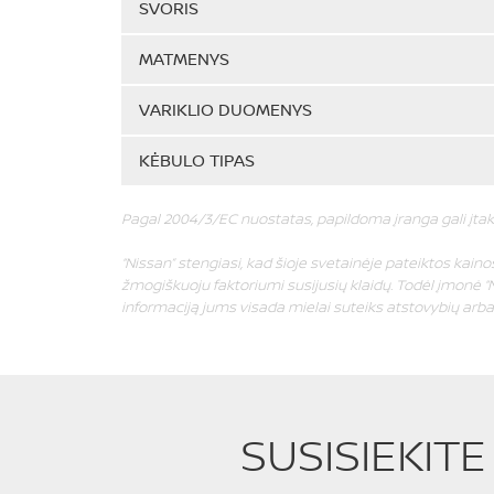
SVORIS
MATMENYS
VARIKLIO DUOMENYS
KĖBULO TIPAS
Pagal 2004/3/EC nuostatas, papildoma įranga gali įtak
“Nissan” stengiasi, kad šioje svetainėje pateiktos kainos 
žmogiškuoju faktoriumi susijusių klaidų. Todėl įmonė “N
informaciją jums visada mielai suteiks atstovybių arba “
SUSISIEKIT