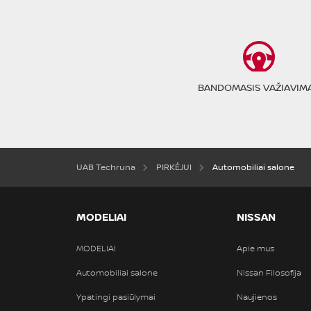
BANDOMASIS VAŽIAVIM
UAB Techruna
PIRKĖJUI
Automobiliai salone
MODELIAI
NISSAN
MODELIAI
Apie mus
Automobiliai salone
Nissan Filosofija
Ypatingi pasiūlymai
Naujienos