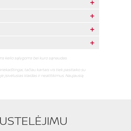
oms kelio sąlygoms bei kuro sąnaudas.
riekaištingai, tačiau kartais vis tiek pasitaiko su
e įsivėlusias klaidas ir neatitikimus. Naujausią
PUSTELĖJIMU