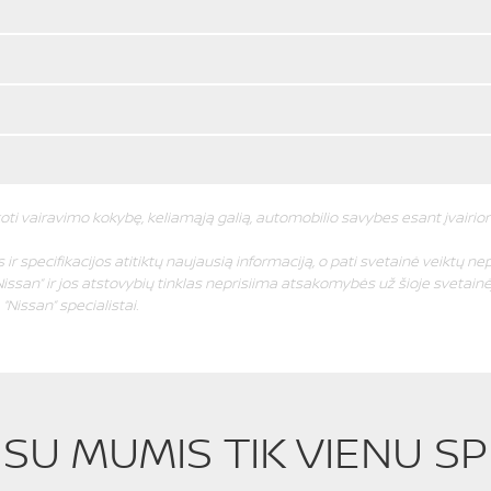
oti vairavimo kokybę, keliamąją galią, automobilio savybes esant įvairi
ir specifikacijos atitiktų naujausią informaciją, o pati svetainė veiktų nep
issan” ir jos atstovybių tinklas neprisiima atsakomybės už šioje svetainėj
Nissan” specialistai.
E SU MUMIS TIK VIENU S