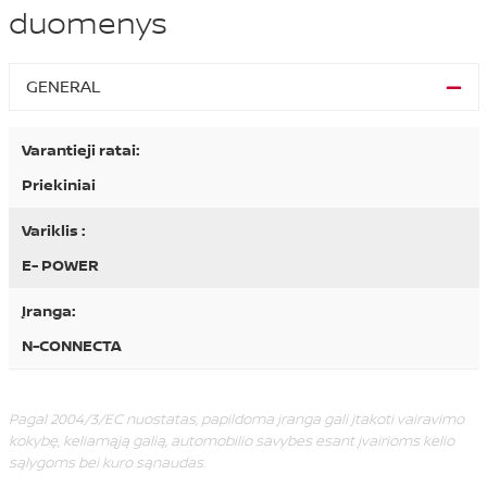
duomenys
GENERAL
Varantieji ratai:
Priekiniai
Variklis :
E- POWER
Įranga:
N-CONNECTA
Pagal 2004/3/EC nuostatas, papildoma įranga gali įtakoti vairavimo
kokybę, keliamąją galią, automobilio savybes esant įvairioms kelio
sąlygoms bei kuro sąnaudas.