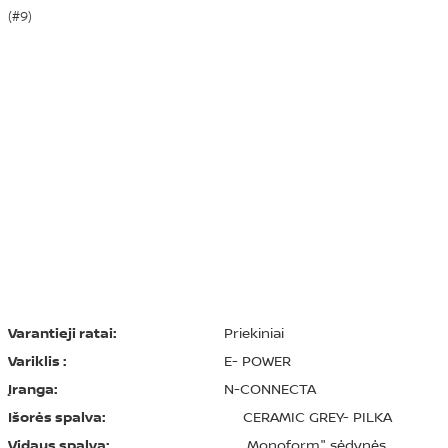
(#9)
Varantieji ratai:
Priekiniai
Variklis :
E- POWER
Įranga:
N-CONNECTA
Išorės spalva:
CERAMIC GREY- PILKA
Vidaus spalva:
„Monoform" sėdynės,