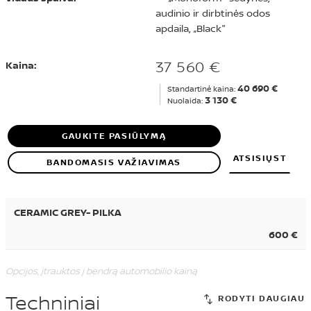
audinio ir dirbtinės odos
apdaila, „Black"
37 560 €
Kaina:
40 690 €
Standartinė kaina:
3 130 €
Nuolaida:
GAUKITE PASIŪLYMĄ
ATSISIŲST
BANDOMASIS VAŽIAVIMAS
CERAMIC GREY- PILKA
600 €
Opcijos, įtrauktos į bendrą automobilio kainą
Techniniai