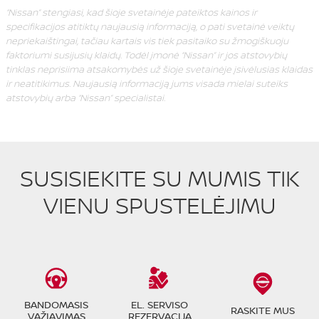
“Nissan” stengiasi, kad šioje svetainėje pateiktos kainos ir
specifikacijos atitiktų naujausią informaciją, o pati svetainė veiktų
nepriekaištingai, tačiau kartais vis tiek pasitaiko su žmogiškuoju
faktoriumi susijusių klaidų. Todėl įmonė “Nissan” ir jos atstovybių
tinklas neprisiima atsakomybės už šioje svetainėje įsivėlusias klaidas
ir neatitikimus. Naujausią informaciją jums visada mielai suteiks
atstovybių arba “Nissan” specialistai.
SUSISIEKITE SU MUMIS TIK
VIENU SPUSTELĖJIMU
BANDOMASIS
EL. SERVISO
RASKITE MUS
VAŽIAVIMAS
REZERVACIJA