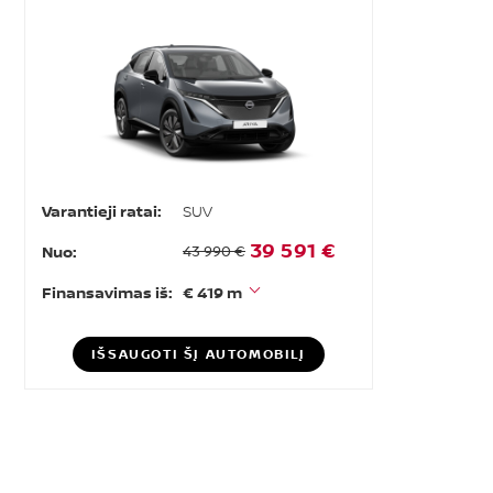
Varantieji ratai:
SUV
39 591 €
Nuo:
43 990 €
Finansavimas iš:
€ 419 m
IŠSAUGOTI ŠĮ AUTOMOBILĮ