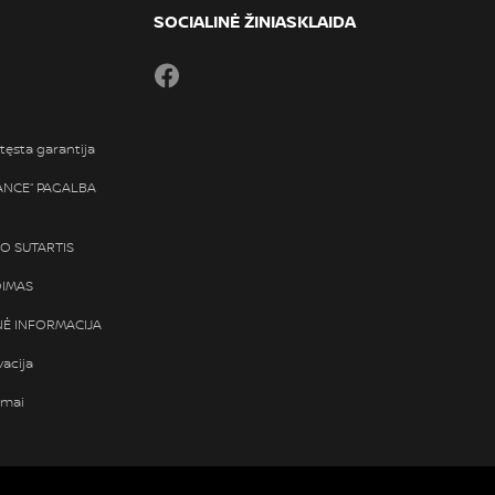
SOCIALINĖ ŽINIASKLAIDA
Facebook
tęsta garantija
TANCE“ PAGALBA
SO SUTARTIS
DIMAS
Ė INFORMACIJA
vacija
ymai