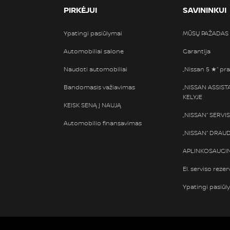
PIRKĖJUI
SAVININKUI
Ypatingi pasiūlymai
MŪSŲ PAŽADAS
Automobiliai salone
Garantija
Naudoti automobiliai
„Nissan 5 ★“ pra
Bandomasis važiavimas
„NISSAN ASSIS
KELYJE
KEISK SENĄ Į NAUJĄ
„NISSAN“ SERVI
Automobilio finansavimas
„NISSAN“ DRAU
APLINKOSAUGIN
El. serviso rezer
Ypatingi pasiūl