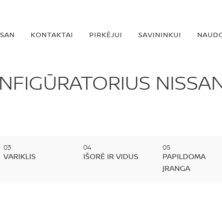
SSAN
KONTAKTAI
PIRKĖJUI
SAVININKUI
NAUDO
NFIGŪRATORIUS NISSA
VARIKLIS
IŠORĖ IR VIDUS
PAPILDOMA
ĮRANGA