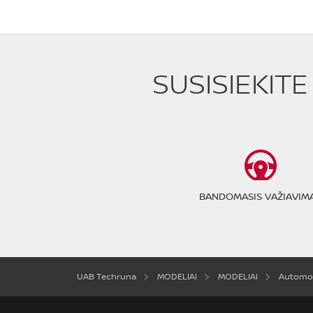
SUSISIEKIT
BANDOMASIS VAŽIAVIM
UAB Techruna
MODELIAI
MODELIAI
Automob