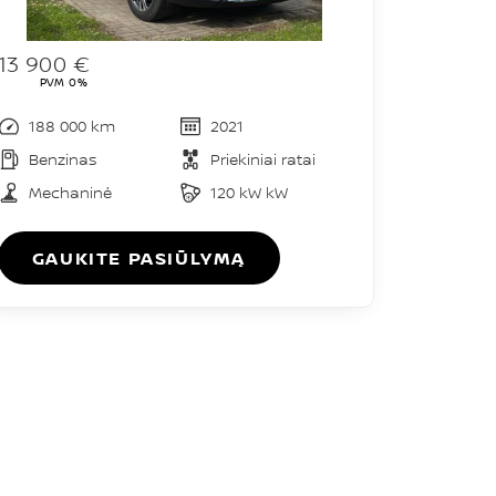
13 900 €
PVM 0%
188 000 km
2021
Benzinas
Priekiniai ratai
Mechaninė
120 kW kW
GAUKITE PASIŪLYMĄ