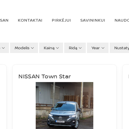
SSAN
KONTAKTAI
PIRKĖJUI
SAVININKUI
NAUDO
ė
Modelis
Kainą
Ridą
Year
Nustat
NISSAN Town Star