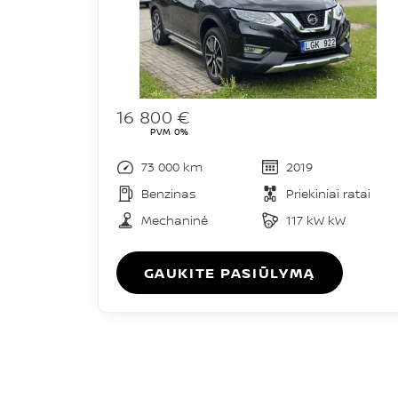
16 800 €
PVM 0%
73 000 km
2019
Benzinas
Priekiniai ratai
Mechaninė
117 kW kW
GAUKITE PASIŪLYMĄ