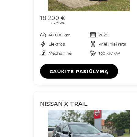
18 200 €
PVM 0%
48 000 km
2023
Elektros
Priekiniai ratai
Mechaninė
160 kW kW
GAUKITE PASIŪLYMĄ
NISSAN X-TRAIL