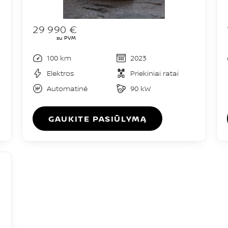
29 990 €
su PVM
100 km
2023
Elektros
Priekiniai ratai
Automatinė
90 kW
GAUKITE PASIŪLYMĄ