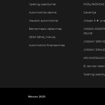
Ypatingi pasiūlymai
MŪSŲ PAŽADAS
Automobiliai salone
Garantija
Naudoti automobiliai
„Nissan 5 ★“ pra
Bandomasis važiavimas
„NISSAN ASSIS
KELYJE
KEISK SENĄ Į NAUJĄ
„NISSAN“ SERVI
Automobilio finansavimas
„NISSAN“ DRAU
APLINKOSAUGIN
El. serviso rezer
Ypatingi pasiūl
Nissan 2025