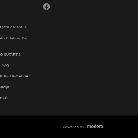
Facebook
tęsta garantija
TANCE“ PAGALBA
SO SUTARTIS
DIMAS
Ė INFORMACIJA
vacija
ymai
Powered by