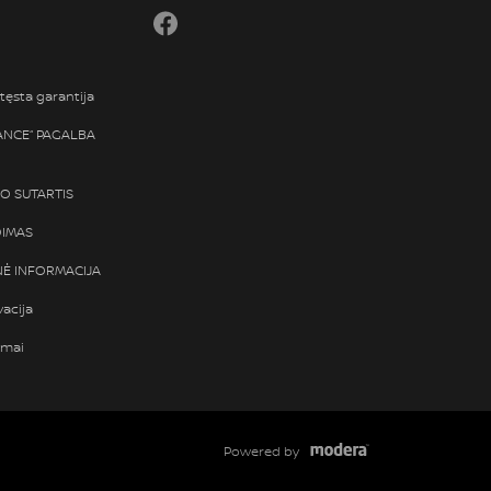
Facebook
tęsta garantija
TANCE“ PAGALBA
SO SUTARTIS
DIMAS
Ė INFORMACIJA
vacija
ymai
Powered by