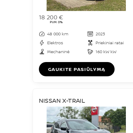
18 200 €
PVM 0%
48 000 km
2023
Elektros
Priekiniai ratai
Mechaninė
160 kW kW
GAUKITE PASIŪLYMĄ
NISSAN X-TRAIL