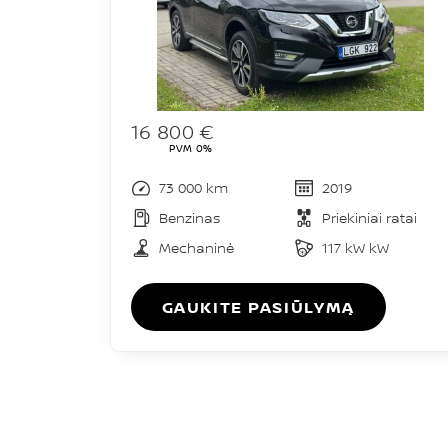
16 800 €
PVM 0%
73 000 km
2019
Benzinas
Priekiniai ratai
Mechaninė
117 kW kW
GAUKITE PASIŪLYMĄ