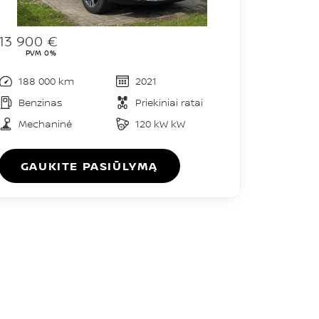
13 900 €
PVM 0%
188 000 km
2021
Benzinas
Priekiniai ratai
Mechaninė
120 kW kW
GAUKITE PASIŪLYMĄ