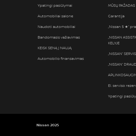
Ypatingi pasiūlymai
MŪSŲ PAŽADAS
Automobiliai salone
Garantija
Naudoti automobiliai
„Nissan 5 ★“ pra
Bandomasis važiavimas
„NISSAN ASSIS
KELYJE
KEISK SENĄ Į NAUJĄ
„NISSAN“ SERVI
Automobilio finansavimas
„NISSAN“ DRAU
APLINKOSAUGIN
El. serviso rezer
Ypatingi pasiūl
Nissan 2025