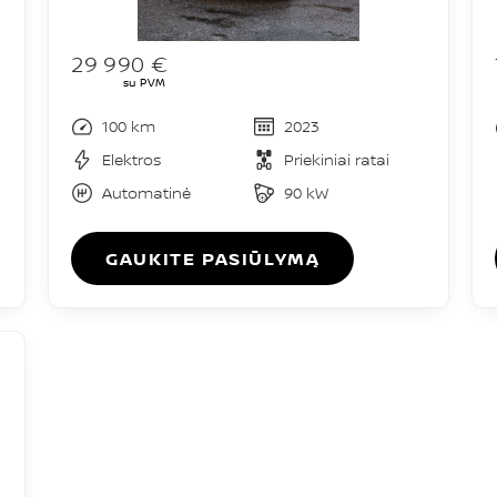
29 990 €
su PVM
100 km
2023
Elektros
Priekiniai ratai
Automatinė
90 kW
GAUKITE PASIŪLYMĄ