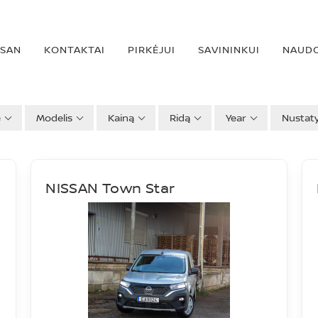
SSAN
KONTAKTAI
PIRKĖJUI
SAVININKUI
NAUDO
ė
Modelis
Kainą
Ridą
Year
Nustat
NISSAN Town Star