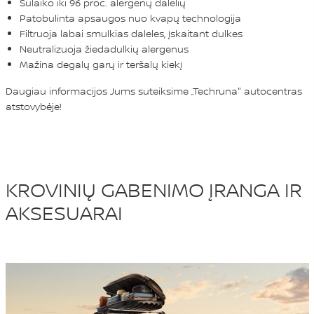
Sulaiko iki 96 proc. alergenų dalelių
Patobulinta apsaugos nuo kvapų technologija
Filtruoja labai smulkias daleles, įskaitant dulkes
Neutralizuoja žiedadulkių alergenus
Mažina degalų garų ir teršalų kiekį
Daugiau informacijos Jums suteiksime „Techruna" autocentras
atstovybėje!
KROVINIŲ GABENIMO ĮRANGA IR
AKSESUARAI