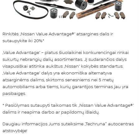
Rinkitės „Nissan Value Advantage®“ atsargines dalis ir
sutaupykite iki 20%*
„Value Advantage“ – platus šiuolaikinei konkurencingai rinkai
sukurtų nebrangių dalių asortimentas. Jį sudarančios dalys
visapusiškai atitinka aukštus „Nissan“ kokybės standartus.
„Value Advantage“ dalys yra ekonomiška alternatyva
atsarginėms dalims, skirtoms senesniems nei 5 metų
automobiliams arba tiems, kurių garantijos terminas jau yra
pasibaigęs.
* Pasiūlymas sutaupyti taikomas tik „Nissan Value Advantage®“
dalims ir neapima darbo ar papildomų išlaidų.
Daugiau informacijos Jums suteiksime „Techruna" autocentras
atstovybėje!