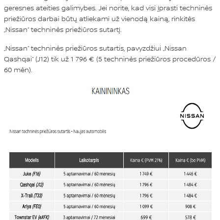
geresnes ateities galimybes. Jei norite, kad visi įprasti techninės
priežiūros darbai būtų atliekami už vienodą kainą, rinkitės
„Nissan“ techninės priežiūros sutartį.
„Nissan“ techninės priežiūros sutartis, pavyzdžiui „Nissan
Qashqai“ (J12) tik už 1 796 € (5 techninės priežiūros procedūros /
60 mėn).