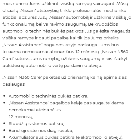
mes norime Jums užtikrinti visišką ramybę vairuojant. Mūsų
oficialių „Nissan“ atstovybių tinklo profesionalūs mechanikai
atidžiai apžiūrės Jūsų „Nissan“ automobilį ir užtikrins visišką jo
funkcionalumą bei vairavimo saugumą. Be kruopščios
automobilio techninės būklės patikros Jūs galėsite mėgautis
visiška ramybe ir gauti pagalbą kai tik jos Jums prireiks –
„Nissan Assistance“ pagalbos kelyje paslauga Jums bus
teikiama nemokamai ateinančius 12 mėnesių. „Nissan N360
Care“ suteiks Jums ramybę, užtikrins saugumą ir leis išlaikyti
aukštesnę automobilio vertę pardavimo atveju.
„Nissan N360 Care“ paketas už prieinamą kainą apima šias
paslaugas:
Automobilio techninės būklės patikra;
„Nissan Assistance“ pagalbos kelyje paslauga, teikiama
nemokamai ateinančius
12 mėnesių;
Stabdžių sistemos patikra;
Bendroji sistemos diagnostika;
Akumuliatoriaus būklės patikra (elektromobilio atveju).