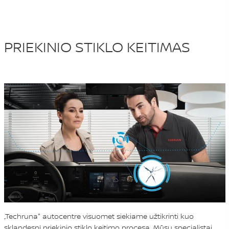
PRIEKINIO STIKLO KEITIMAS
„Techruna" autocentre visuomet siekiame užtikrinti kuo
sklandesnį priekinio stiklo keitimo procesą. Mūsų specialistai