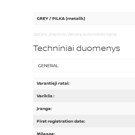
GREY / PILKA (metalik)
Opcijos, įtrauktos į bendrą automobilio kainą
Techniniai duomenys
GENERAL
Varantieji ratai:
Variklis :
Įranga:
First registration date:
Mileage: