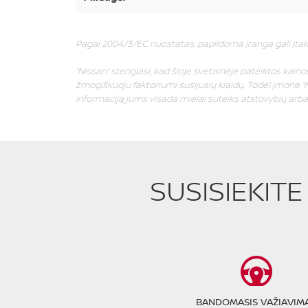
Pagal 2004/3/EC nuostatas, papildoma įranga gali įtak
“Nissan” stengiasi, kad šioje svetainėje pateiktos kainos 
žmogiškuoju faktoriumi susijusių klaidų. Todėl įmonė “N
informaciją jums visada mielai suteiks atstovybių arba “
SUSISIEKIT
BANDOMASIS VAŽIAVIM