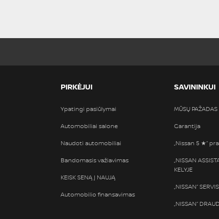
PIRKĖJUI
SAVININKUI
Ypatingi pasiūlymai
MŪSŲ PAŽADAS
Automobiliai salone
Garantija
Naudoti automobiliai
„Nissan 5 ★“ pra
Bandomasis važiavimas
„NISSAN ASSIS
KELYJE
KEISK SENĄ Į NAUJĄ
„NISSAN“ SERVI
Automobilio finansavimas
„NISSAN“ DRAU