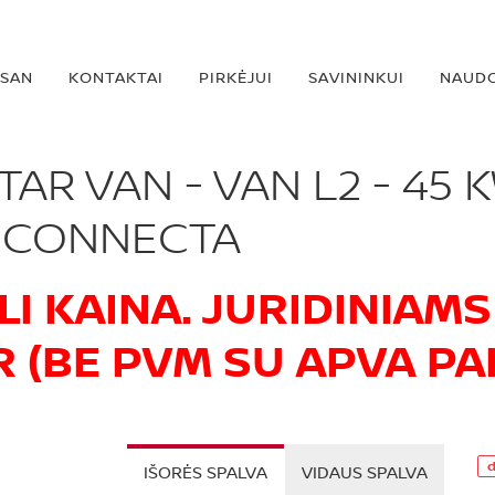
SSAN
KONTAKTAI
PIRKĖJUI
SAVININKUI
NAUDO
R VAN - VAN L2 - 45 K
N-CONNECTA
LI KAINA. JURIDINIAM
R (BE PVM SU APVA PA
IŠORĖS SPALVA
VIDAUS SPALVA