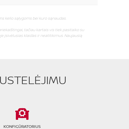
oms kelio sąlygoms bei kuro sąnaudas.
riekaištingai, tačiau kartais vis tiek pasitaiko su
e įsivėlusias klaidas ir neatitikimus. Naujausią
PUSTELĖJIMU
KONFIGŪRATORIUS