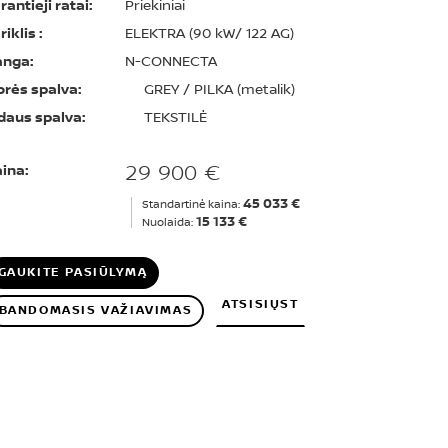
rantieji ratai:
Priekiniai
riklis :
ELEKTRA (90 kW/ 122 AG)
anga:
N-CONNECTA
orės spalva:
GREY / PILKA (metalik)
daus spalva:
TEKSTILĖ
29 900 €
ina:
45 033 €
Standartinė kaina:
15 133 €
Nuolaida:
GAUKITE PASIŪLYMĄ
ATSISIŲST
BANDOMASIS VAŽIAVIMAS