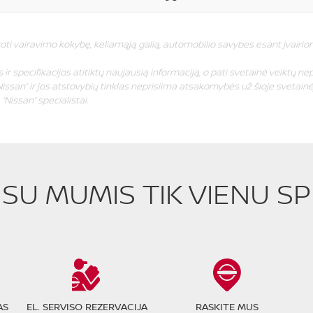
oti vairavimo kokybę, keliamąją galią, automobilio savybes esant įvairi
ir specifikacijos atitiktų naujausią informaciją, o pati svetainė veiktų nep
issan” ir jos atstovybių tinklas neprisiima atsakomybės už šioje svetainėj
Nissan” specialistai.
E SU MUMIS TIK VIENU S
AS
EL. SERVISO REZERVACIJA
RASKITE MUS