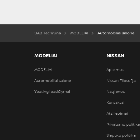
UAB Techruna
MODELIAI
Automobiliai salone
MODELIAI
NISSAN
MODELIAI
Apie mus
Automobiliai salone
Nissan Filosofija
Ypatingi pasiūlymai
Naujienos
Kontaktai
Atsiliepimai
Privatumo politika
Slapukų politika