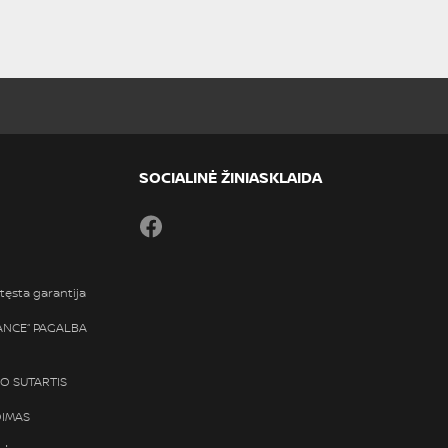
SOCIALINĖ ŽINIASKLAIDA
Facebook
tęsta garantija
TANCE“ PAGALBA
SO SUTARTIS
DIMAS