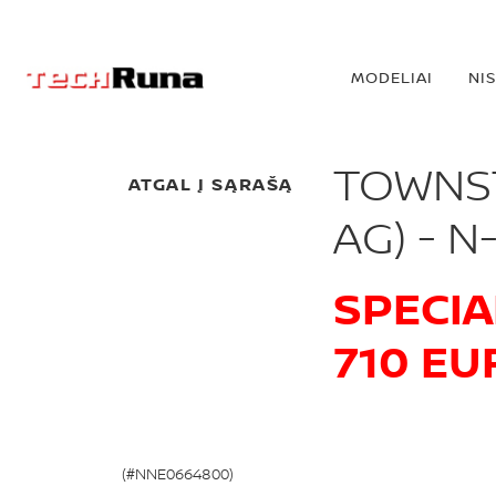
MODELIAI
NI
TOWNSTA
ATGAL Į SĄRAŠĄ
AG) - 
SPECIA
710 EU
(#NNE0664800)