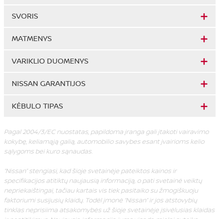
SVORIS
MATMENYS
VARIKLIO DUOMENYS
NISSAN GARANTIJOS
KĖBULO TIPAS
Pagal 2004/3/EC nuostatas, papildoma įranga gali įtakoti vairavimo
kokybę, keliamąją galią, automobilio savybes esant įvairioms kelio
sąlygoms bei kuro sąnaudas.
“Nissan” stengiasi, kad šioje svetainėje pateiktos kainos ir
specifikacijos atitiktų naujausią informaciją, o pati svetainė veiktų
nepriekaištingai, tačiau kartais vis tiek pasitaiko su žmogiškuoju
faktoriumi susijusių klaidų. Todėl įmonė “Nissan” ir jos atstovybių
tinklas neprisiima atsakomybės už šioje svetainėje įsivėlusias klaidas