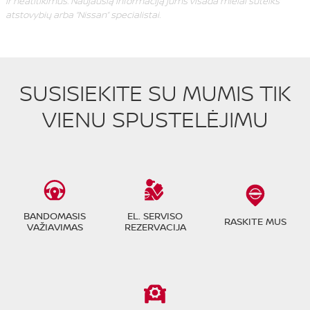
ir neatitikimus. Naujausią informaciją jums visada mielai suteiks
atstovybių arba “Nissan” specialistai.
SUSISIEKITE SU MUMIS TIK
VIENU SPUSTELĖJIMU
BANDOMASIS
EL. SERVISO
RASKITE MUS
VAŽIAVIMAS
REZERVACIJA