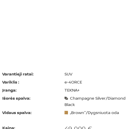
Varantieji ratai:
SUV
Variklis :
e-4ORCE
Įranga:
TEKNA+
Išorės spalva:
Champagne Silver/Diamond
Black
Vidaus spalva:
„Brown"/Dygsniuota oda
49 000 €
Kaina: