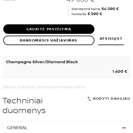
54 090 €
Standartinė kaina:
5 090 €
Nuolaida:
GAUKITE PASIŪLYMĄ
ATSISIŲST
BANDOMASIS VAŽIAVIMAS
Champagne Silver/Diamond Black
1 400 €
Opcijos, įtrauktos į bendrą automobilio kainą
Techniniai
duomenys
GENERAL