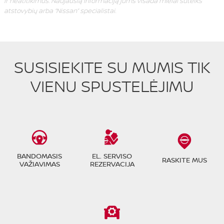
ir neatitikimus. Naujausią informaciją jums visada mielai suteiks
atstovybių arba “Nissan” specialistai.
SUSISIEKITE SU MUMIS TIK
VIENU SPUSTELĖJIMU
BANDOMASIS
EL. SERVISO
RASKITE MUS
VAŽIAVIMAS
REZERVACIJA