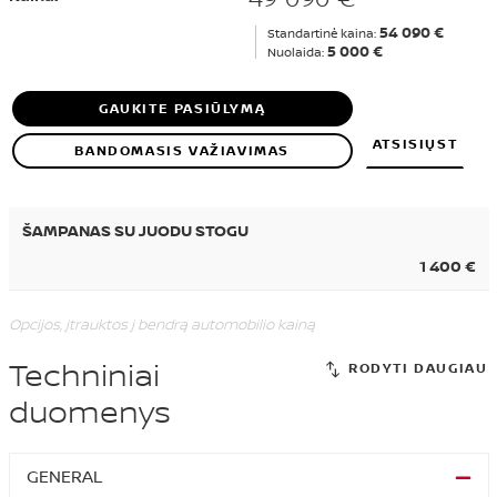
54 090 €
Standartinė kaina:
5 000 €
Nuolaida:
GAUKITE PASIŪLYMĄ
ATSISIŲST
BANDOMASIS VAŽIAVIMAS
ŠAMPANAS SU JUODU STOGU
1 400 €
Opcijos, įtrauktos į bendrą automobilio kainą
Techniniai
duomenys
GENERAL