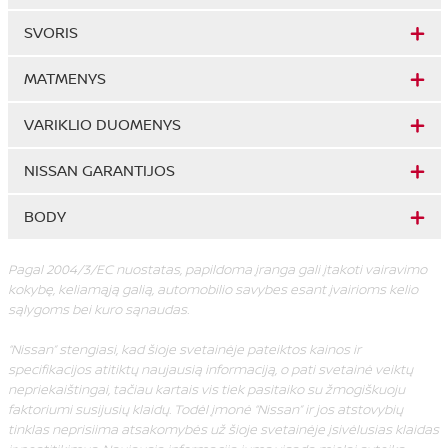
SVORIS
MATMENYS
VARIKLIO DUOMENYS
NISSAN GARANTIJOS
BODY
Pagal 2004/3/EC nuostatas, papildoma įranga gali įtakoti vairavimo
kokybę, keliamąją galią, automobilio savybes esant įvairioms kelio
sąlygoms bei kuro sąnaudas.
“Nissan” stengiasi, kad šioje svetainėje pateiktos kainos ir
specifikacijos atitiktų naujausią informaciją, o pati svetainė veiktų
nepriekaištingai, tačiau kartais vis tiek pasitaiko su žmogiškuoju
faktoriumi susijusių klaidų. Todėl įmonė “Nissan” ir jos atstovybių
tinklas neprisiima atsakomybės už šioje svetainėje įsivėlusias klaidas