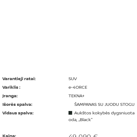
Varantieji ratai:
SUV
Variklis :
e-4ORCE
Įranga:
TEKNA+
Išorės spalva:
ŠAMPANAS SU JUODU STOGU
Vidaus spalva:
Aukštos kokybės dygsniuota
oda, „Black"
49 090 €
Kaina: