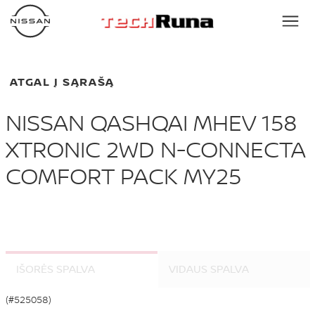
ATGAL Į SĄRAŠĄ
NISSAN QASHQAI MHEV 158
XTRONIC 2WD N-CONNECTA
COMFORT PACK MY25
IŠORĖS SPALVA
VIDAUS SPALVA
(#525058)