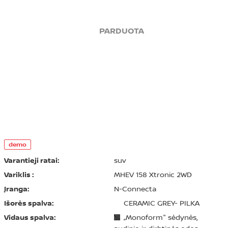
PARDUOTA
demo
Varantieji ratai:
suv
Variklis :
MHEV 158 Xtronic 2WD
Įranga:
N-Connecta
Išorės spalva:
CERAMIC GREY- PILKA
Vidaus spalva:
„Monoform" sėdynės,