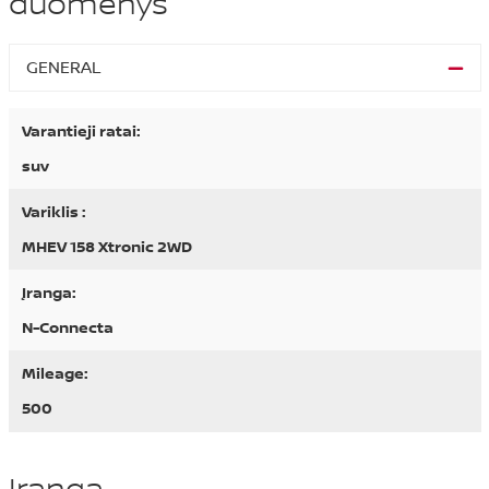
duomenys
GENERAL
Varantieji ratai:
suv
Variklis :
MHEV 158 Xtronic 2WD
Įranga:
N-Connecta
Mileage:
500
Įranga