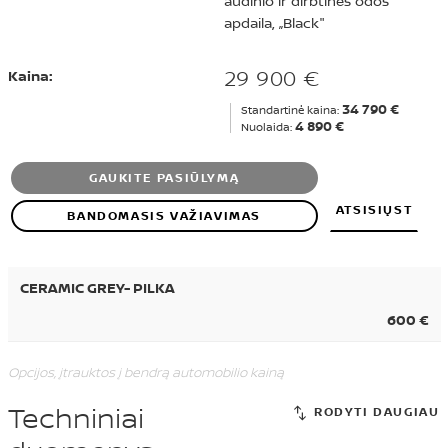
audinio ir dirbtinės odos
apdaila, „Black"
29 900 €
Kaina:
34 790 €
Standartinė kaina:
4 890 €
Nuolaida:
GAUKITE PASIŪLYMĄ
ATSISIŲST
BANDOMASIS VAŽIAVIMAS
CERAMIC GREY- PILKA
600 €
Opcijos, įtrauktos į bendrą automobilio kainą
Techniniai