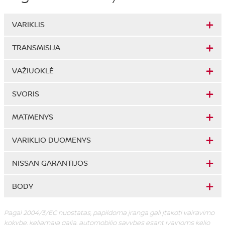
VARIKLIS
TRANSMISIJA
VAŽIUOKLĖ
SVORIS
MATMENYS
VARIKLIO DUOMENYS
NISSAN GARANTIJOS
BODY
Pagal 2004/3/EC nuostatas, papildoma įranga gali įtakoti vairavimo
kokybę, keliamąją galią, automobilio savybes esant įvairioms kelio