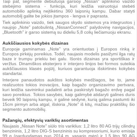
Taip pat, segmente debiutuoja garsioji „Nissan" aplinkinio vaizdo
stebėjimo sistema - funkcija, kuri leidžia vairuotojui stebėti
automobilio aplinką neįtikėtinu 360 laipsnių kampu. Dabar statyti
automobilį galite be jokios įtampos - lengva ir paprasta.
Tiek aplinkinio vaizdo, tiek saugos skydo sistemos yra integruotos į
naujojo „Note" patobulintą „NissanConnect" palydovinę navigacijos,
„Bluetooth" ir garso sistemą su dideliu 5,8 colių liečiamuoju ekranu.
Aukščiausios kokybės dizainas
Europoje gaminamas „Note" yra orientuotas į Europos rinką ir
Europos pirkėjų poreikius. Todėl, naujasis modelis pasižymi ilga ratų
baze ir trumpu priekiu bei galu. Išorės dizainas yra sportiškas ir
veržlus. Dinamiškos eksterjero ir interjero linijos bei formos suteikia
aukščiausios klasės pojūtį, kuriuos garantuoja išskirtinės kokybės
standartai.
Interjere panaudotos aukštos kokybės medžiagos, be to, jame
realizuotos tokios inovacijos, kaip bagažo organizavimo pertvara,
kuri leidžia savininkui padalinti arba paskirstyti bagažo erdvę pagal
savo poreikius. Tokios savybės, kaip galimybė atidaryti galines duris
beveik 90 laipsnių kampu, ir galinė sėdynė, kurią galima pastumti iki
15cm pirmyn arba atgal, išskiria „Note" iš kitų, mažiau praktiškų šio
segmento automobilių.
Pažangių, efektyvių variklių asortimentas
Naujasis „Nissan Note" siūlo tris variklius: 1,2 litro 80 AG trijų cilindrų
benzininis, 1,2 litro DIG-S benzininis su kompresoriumi, kurio emisija
99 g (parduodamas nuo 2014 m. vasario mėn) ir 1,5 litro 90 AG