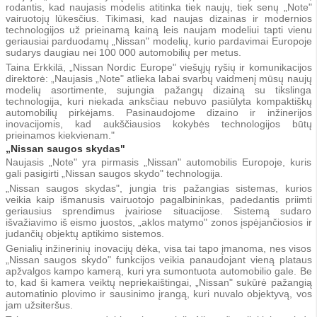
rodantis, kad naujasis modelis atitinka tiek naujų, tiek senų „Note"
vairuotojų lūkesčius. Tikimasi, kad naujas dizainas ir modernios
technologijos už prieinamą kainą leis naujam modeliui tapti vienu
geriausiai parduodamų „Nissan" modelių, kurio pardavimai Europoje
sudarys daugiau nei 100 000 automobilių per metus.
Taina Erkkilä, „Nissan Nordic Europe" viešųjų ryšių ir komunikacijos
direktorė: „Naujasis „Note" atlieka labai svarbų vaidmenį mūsų naujų
modelių asortimente, sujungia pažangų dizainą su tikslinga
technologija, kuri niekada anksčiau nebuvo pasiūlyta kompaktiškų
automobilių pirkėjams. Pasinaudojome dizaino ir inžinerijos
inovacijomis, kad aukščiausios kokybės technologijos būtų
prieinamos kiekvienam."
„Nissan saugos skydas"
Naujasis „Note" yra pirmasis „Nissan" automobilis Europoje, kuris
gali pasigirti „Nissan saugos skydo" technologija.
„Nissan saugos skydas", jungia tris pažangias sistemas, kurios
veikia kaip išmanusis vairuotojo pagalbininkas, padedantis priimti
geriausius sprendimus įvairiose situacijose. Sistemą sudaro
išvažiavimo iš eismo juostos, „aklos matymo" zonos įspėjančiosios ir
judančių objektų aptikimo sistemos.
Genialių inžinerinių inovacijų dėka, visa tai tapo įmanoma, nes visos
„Nissan saugos skydo" funkcijos veikia panaudojant vieną plataus
apžvalgos kampo kamerą, kuri yra sumontuota automobilio gale. Be
to, kad ši kamera veiktų nepriekaištingai, „Nissan" sukūrė pažangią
automatinio plovimo ir sausinimo įrangą, kuri nuvalo objektyvą, vos
jam užsiteršus.