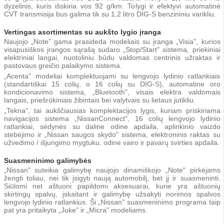
dyzelinis, kuris išskiria vos 92 g/km. Tolygi ir efektyvi automatinė
CVT transmisija bus galima tik su 1,2 litro DIG-S benzininiu varikliu.
Vertingas asortimentas su aukšto lygio įranga
Naujojo „Note" gama prasideda modeliais su įranga „Visia", kurios
visapusiškos įrangos sąrašą sudaro „Stop/Start" sistema, priekiniai
elektriniai langai, nuotoliniu būdu valdomas centrinis užraktas ir
pastovaus greičio palaikymo sistema.
„Acenta" modeliai komplektuojami su lengvojo lydinio ratlankiais
(standartiškai 15 colių, o 16 colių su DIG-S), automatine oro
kondicionavimo sistema, „Bluetooth", visais elektra valdomais
langais, priešrūkiniais žibintais bei valytvais su lietaus jutikliu.
„Tekna", tai aukščiausias komplektacijos lygis, kuriam priskiriama
navigacijos sistema „NissanConnect", 16 colių lengvojo lydinio
ratlankiai, sėdynės su daline odine apdaila, aplinkinio vaizdo
stebėjimo ir „Nissan saugos skydo" sistema, elektroninis raktas su
užvedimo / išjungimo mygtuku, odine vairo ir pavarų svirties apdaila.
Suasmeninimo galimybės
„Nissan" suteikia galimybę naujojo dinamiškojo „Note" pirkėjams
žengti toliau, nei tik įsigyti naują automobilį, bet jį ir suasmeninti.
Siūlomi net aštuoni papildomi aksesuarai, kurie yra aštuonių
skirtingų spalvų, įskaitant ir galimybę užsakyti norimos spalvos
lengvojo lydinio ratlankius. Ši „Nissan" suasmeninimo programa taip
pat yra pritaikyta „Juke" ir „Micra" modeliams.