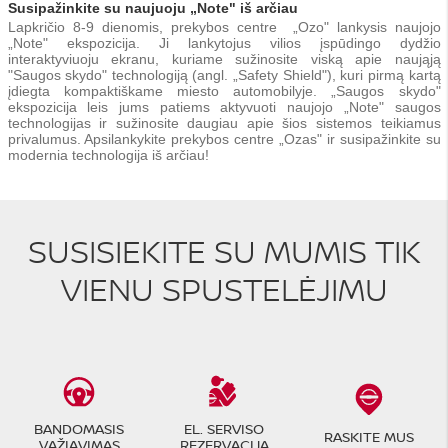
Susipažinkite su naujuoju „Note" iš arčiau
Lapkričio 8-9 dienomis, prekybos centre „Ozo" lankysis naujojo
„Note" ekspozicija. Ji lankytojus vilios įspūdingo dydžio
interaktyviuoju ekranu, kuriame sužinosite viską apie naująją
"Saugos skydo" technologiją (angl. „Safety Shield"), kuri pirmą kartą
įdiegta kompaktiškame miesto automobilyje. „Saugos skydo"
ekspozicija leis jums patiems aktyvuoti naujojo „Note" saugos
technologijas ir sužinosite daugiau apie šios sistemos teikiamus
privalumus. Apsilankykite prekybos centre „Ozas" ir susipažinkite su
modernia technologija iš arčiau!
SUSISIEKITE SU MUMIS TIK
VIENU SPUSTELĖJIMU
BANDOMASIS
EL. SERVISO
RASKITE MUS
VAŽIAVIMAS
REZERVACIJA