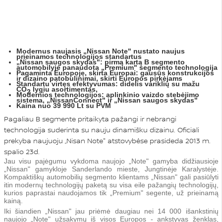
Modernus naujasis „Nissan Note" nustato naujus
prieinamos technologijos standartus
„Nissan saugos skydas": pirmą kartą B segmento
automobilyje panaudota „Premium" segmento technologija
Pagaminta Europoje, skirta Europai: gausūs konstrukcijos
ir dizaino patobulinimai, skirti Europos pirkėjams
Standartu virtęs efektyvumas: didelis variklių su mažu
CO
lygiu asortimentas,
2
Modernios technologijos: aplinkinio vaizdo stebėjimo
sistema, „NissanConnect" ir „Nissan saugos skydas"
Kaina nuo 39 990 Lt su PVM
Pagaliau B segmente pritaikyta pažangi ir nebrangi
technologija suderinta su nauju dinamišku dizainu. Oficiali
prekyba naujuoju „Nisan Note" atstovybėse prasideda 2013 m.
spalio 23d.
Jau visu pajėgumu vykdoma naujojo „Note" gamyba didžiausioje
„Nissan" gamykloje Sanderlando mieste, Jungtinėje Karalystėje.
Kompaktiškų automobilių segmento klientams „Nissan" gali pasiūlyti
itin modernų technologijų paketą su visa eile pažangių technologijų,
kurios paprastai naudojamos tik „Premium" segente, už prieinamą
kainą.
Iki šiandien „Nissan" jau priėmė daugiau nei 14 000 išankstinių
naujojo „Note" užsakymų iš visos Europos - ankstyvas ženklas,