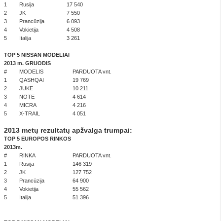
1
Rusija
17 540
2
JK
7 550
3
Prancūzija
6 093
4
Vokietija
4 508
5
Italija
3 261
TOP 5 NISSAN MODELIAI
2013
m. GRUODIS
#
MODELIS
PARDUOTA vnt.
1
QASHQAI
19 769
2
JUKE
10 211
3
NOTE
4 614
4
MICRA
4 216
5
X-TRAIL
4 051
2013
metų
rezultatų apžvalga trumpai:
TOP 5 EUROP
OS RINKOS
2013m.
#
RINKA
PARDUOTA vnt.
1
Rusija
146 319
2
JK
127 752
3
Prancūzija
64 900
4
Vokietija
55 562
5
Italija
51 396