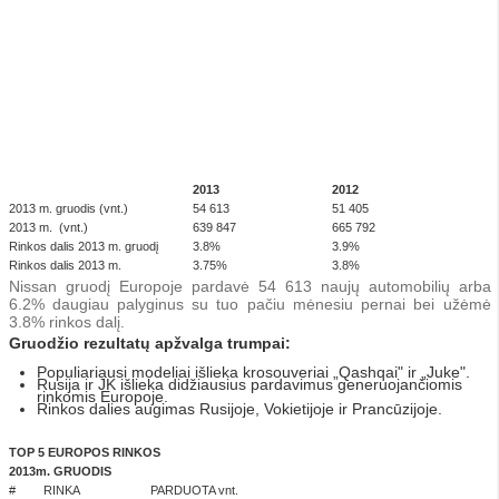
2013
2012
2013 m. gruodis (vnt.)
54 613
51 405
2013 m. (vnt.)
639 847
665 792
Rinkos dalis 2013 m. gruodį
3.8%
3.9%
Rinkos dalis 2013 m.
3.75%
3.8%
Nissan gruodį Europoje pardavė 54 613 naujų automobilių arba
6.2% daugiau palyginus su tuo pačiu mėnesiu pernai bei užėmė
3.8% rinkos dalį.
Gruodžio rezultatų apžvalga trumpai:
Populiariausi modeliai išlieka krosouveriai „Qashqai" ir „Juke".
Rusija ir JK išlieka didžiausius pardavimus generuojančiomis
rinkomis Europoje.
Rinkos dalies augimas Rusijoje, Vokietijoje ir Prancūzijoje.
TOP 5 EUROP
OS RINKOS
2013m. GRUODIS
#
RINKA
PARDUOTA vnt.