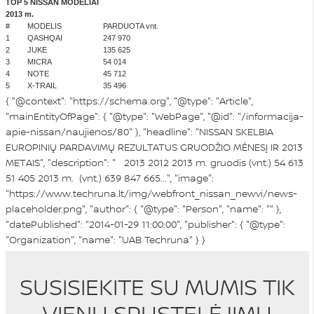
TOP 5 NISSAN MODELIAI
2013
m.
#
MODELIS
PARDUOTA vnt.
1
QASHQAI
247 970
2
JUKE
135 625
3
MICRA
54 014
4
NOTE
45 712
5
X-TRAIL
35 496
{ "@context": "https://schema.org", "@type": "Article",
"mainEntityOfPage": { "@type": "WebPage", "@id": "/informacija-
apie-nissan/naujienos/80" }, "headline": "NISSAN SKELBIA
EUROPINIŲ PARDAVIMŲ REZULTATUS GRUODŽIO MĖNESĮ IR 2013
МЕТAIS", "description": " 2013 2012 2013 m. gruodis (vnt.) 54 613
51 405 2013 m. (vnt.) 639 847 665...", "image":
"https://www.techruna.lt/img/webfront_nissan_newvi/news-
placeholder.png", "author": { "@type": "Person", "name": "" },
"datePublished": "2014-01-29 11:00:00", "publisher": { "@type":
"Organization", "name": "UAB Techruna" } }
SUSISIEKITE SU MUMIS TIK
VIENU SPUSTELĖJIMU