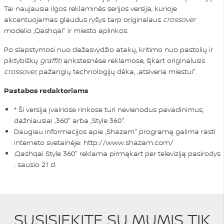
Tai naujausia ilgos reklaminės serijos versija, kurioje
akcentuojamas glaudus ryšys tarp originalaus
crossover
modelio „Qashqai" ir miesto aplinkos.
Po slapstymosi nuo dažasvydžio atakų, kritimo nuo pastolių ir
piktybiškų
graffiti
ankstesnėse reklamose, šįkart originalusis
crossover,
pažangių technologijų dėka, „atsiveria miestui".
Pastabos redaktoriams
* Ši versija įvairiose rinkose turi nevienodus pavadinimus,
dažniausiai „360" arba „Style 360".
Daugiau informacijos apie „Shazam" programą galima rasti
interneto svetainėje:
http://www.shazam.com/
„Qashqai Style 360" reklama pirmąkart per televiziją pasirodys
: sausio 21 d.
SUSISIEKITE SU MUMIS TIK