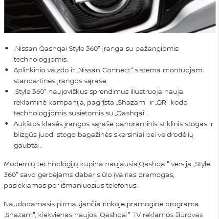
„Nissan Qashqai Style 360" įranga su pažangiomis
technologijomis.
Aplinkinio vaizdo ir „Nissan Connect" sistema montuojami
standartinės įrangos sąraše.
„Style 360" naujoviškus sprendimus iliustruoja nauja
reklaminė kampanija, pagrįsta „Shazam" ir „QR" kodo
technologijomis susietomis su „Qashqai".
Aukštos klasės įrangos sąraše panoraminis stiklinis stogas ir
blizgūs juodi stogo bagažinės skersiniai bei veidrodėlių
gaubtai.
Modernių technologijų kupina naujausia„Qashqai" versija „Style
360" savo gerbėjams dabar siūlo įvairias pramogas,
pasiekiamas per išmaniuosius telefonus.
Naudodamasis pirmaujančia rinkoje pramogine programa
„Shazam", kiekvienas naujos „Qashqai" TV reklamos žiūrovas