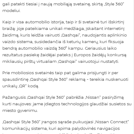
gali patekti tiesiai į naują mobiliąją svetainę, skirtą „Style 360"
modeliui.
Kaip ir visa automobilio istorija, taip ir ši svetainė turi išskirtinį
braižą: joje pateikiama unikali medžiaga, įskaitant internetinį
žaidimą, kuris leidžia vairuoti „Qashqai", naudojantis aplinkinio
vaizdo sistema, susidedančia iš keturių kamerų, kuri fiksuoja
bendrą automobilio vaizdą 360° kampu. Geriausius laiko
rezultatus pasiekę žaidėjai pateks į Europos žaidėjų konkursą
mikliausių pirštų virtualiam „Qashqai" vairuotojui nustatyti.
Prie mobiliosios svetainės taip pat galima prisijungti ir per
spausdintinę „Qashqai Style 360" reklamą - tereikia nuskenuoti
unikalų „QR" kodą.
Pažangusis „Qashqai Style 360" pabrėžia „Nissan" pasiryžimą
kurti naujoves: jame įdiegtos technologijos glaudžiai susietos su
miesto gyvenimu.
„Qashqai Style 360" įrangos sąraše puikuojasi „Nissan Connect"
komunikacijų sistema, kuri apima palydovinės navigacijos