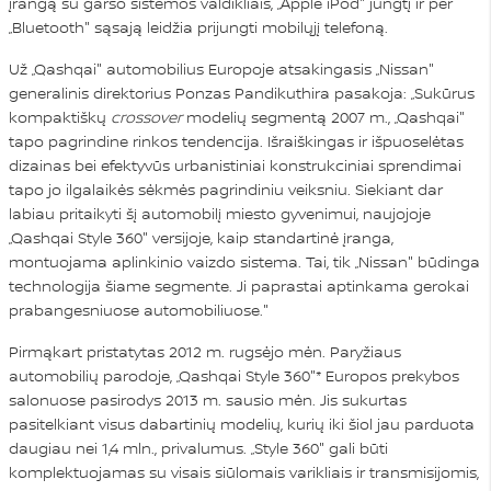
įrangą su garso sistemos valdikliais, „Apple iPod" jungtį ir per
„Bluetooth" sąsają leidžia prijungti mobilųjį telefoną.
Už „Qashqai" automobilius Europoje atsakingasis „Nissan"
generalinis direktorius Ponzas Pandikuthira pasakoja: „Sukūrus
kompaktiškų
crossover
modelių segmentą 2007 m., „Qashqai"
tapo pagrindine rinkos tendencija. Išraiškingas ir išpuoselėtas
dizainas bei efektyvūs urbanistiniai konstrukciniai sprendimai
tapo jo ilgalaikės sėkmės pagrindiniu veiksniu. Siekiant dar
labiau pritaikyti šį automobilį miesto gyvenimui, naujojoje
„Qashqai Style 360" versijoje, kaip standartinė įranga,
montuojama aplinkinio vaizdo sistema. Tai, tik „Nissan" būdinga
technologija šiame segmente. Ji paprastai aptinkama gerokai
prabangesniuose automobiliuose."
Pirmąkart pristatytas 2012 m. rugsėjo mėn. Paryžiaus
automobilių parodoje, „Qashqai Style 360"* Europos prekybos
salonuose pasirodys 2013 m. sausio mėn. Jis sukurtas
pasitelkiant visus dabartinių modelių, kurių iki šiol jau parduota
daugiau nei 1,4 mln., privalumus. „Style 360" gali būti
komplektuojamas su visais siūlomais varikliais ir transmisijomis,