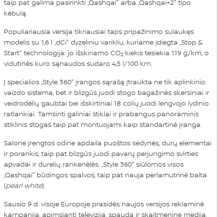
taip pat galima pasirinkti „Qashqai" arba „Qashqai+2" tipo
kėbulą.
Populiariausia versija tikriausiai taps pripažinimo sulaukęs
modelis su 1,6 l „dCi" dyzeliniu varikliu, kuriame įdiegta „Stop &
Start" technologija: jo išskiriamo CO
kiekis tesiekia 119 g/km, o
2
vidutinės kuro sąnaudos sudaro 4,5 l/100 km.
Į specialios „Style 360" įrangos sąrašą įtraukta ne tik aplinkinio
vaizdo sistema, bet ir blizgūs juodi stogo bagažinės skersiniai ir
veidrodėlių gaubtai bei išskirtiniai 18 colių juodi lengvojo lydinio
ratlankiai. Tamsinti galiniai stiklai ir prabangus panoraminis
stiklinis stogas taip pat montuojami kaip standartinė įranga.
Salone įrengtos odine apdaila puoštos sėdynės, durų elementai
ir porankis, taip pat blizgūs juodi pavarų perjungimo svirties
apvadai ir durelių rankenėlės. „Style 360" siūlomos visos
„Qashqai" būdingos spalvos, taip pat nauja perlamutrinė balta
(
pearl white
).
Sausio 9 d. visoje Europoje prasidės naujos versijos reklaminė
kampanija, apimsianti televiziją, spaudą ir skaitmeninę mediją.