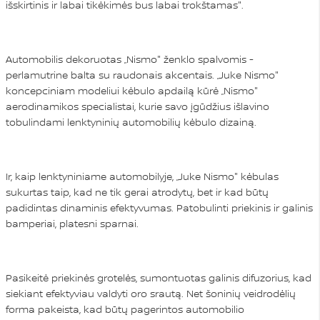
išskirtinis ir labai tikėkimės bus labai trokštamas".
Automobilis dekoruotas „Nismo" ženklo spalvomis -
perlamutrine balta su raudonais akcentais. „Juke Nismo"
koncepciniam modeliui kėbulo apdailą kūrė „Nismo"
aerodinamikos specialistai, kurie savo įgūdžius išlavino
tobulindami lenktyninių automobilių kėbulo dizainą.
Ir, kaip lenktyniniame automobilyje, „Juke Nismo" kėbulas
sukurtas taip, kad ne tik gerai atrodytų, bet ir kad būtų
padidintas dinaminis efektyvumas. Patobulinti priekinis ir galinis
bamperiai, platesni sparnai.
Pasikeitė priekinės grotelės, sumontuotas galinis difuzorius, kad
siekiant efektyviau valdyti oro srautą. Net šoninių veidrodėlių
forma pakeista, kad būtų pagerintos automobilio