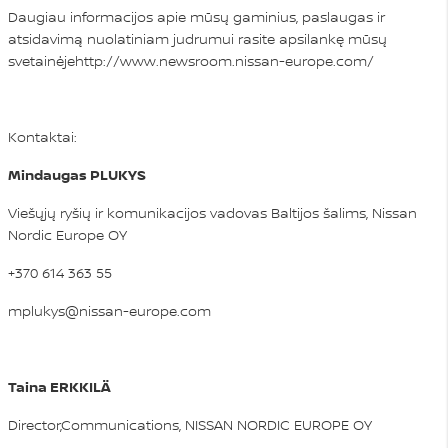
Daugiau informacijos apie mūsų gaminius, paslaugas ir
atsidavimą nuolatiniam judrumui rasite apsilankę mūsų
svetainėje
http://www.newsroom.nissan-europe.com/
Kontaktai:
Mindaugas PLUKYS
Viešųjų ryšių ir komunikacijos vadovas Baltijos šalims, Nissan
Nordic Europe OY
+370 614 363 55
mplukys@nissan-europe.com
Taina ERKKILÄ
Director,Communications, NISSAN NORDIC EUROPE OY