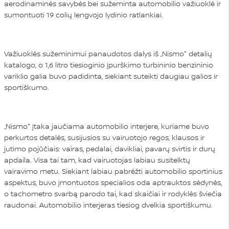
aerodinaminės savybės bei sužeminta automobilio važiuoklė ir
sumontuoti 19 colių lengvojo lydinio ratlankiai.
Važiuoklės sužeminimui panaudotos dalys iš „Nismo" detalių
katalogo, o 1,6 litro tiesioginio įpurškimo turbininio benzininio
variklio galia buvo padidinta, siekiant suteikti daugiau galios ir
sportiškumo.
„Nismo" įtaka jaučiama automobilio interjere, kuriame buvo
perkurtos detalės, susijusios su vairuotojo regos, klausos ir
jutimo pojūčiais: vairas, pedalai, davikliai, pavarų svirtis ir durų
apdaila. Visa tai tam, kad vairuotojas labiau susitelktų
vairavimo metu. Siekiant labiau pabrėžti automobilio sportinius
aspektus, buvo įmontuotos specialios oda aptrauktos sėdynės,
o tachometro svarbą parodo tai, kad skaičiai ir rodyklės šviečia
raudonai. Automobilio interjeras tiesiog dvelkia sportiškumu.