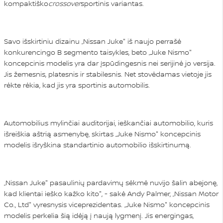
kompaktiško
crossover
sportinis variantas.
Savo išskirtiniu dizainu „Nissan Juke" iš naujo perrašė
konkurencingo B segmento taisykles, beto „Juke Nismo"
koncepcinis modelis yra dar įspūdingesnis nei serijinė jo versija.
Jis žemesnis, platesnis ir stabilesnis. Net stovėdamas vietoje jis
rėkte rėkia, kad jis yra sportinis automobilis.
Automobilius mylinčiai auditorijai, ieškančiai automobilio, kuris
išreiškia aštrią asmenybę, skirtas „Juke Nismo" koncepcinis
modelis išryškina standartinio automobilio išskirtinumą.
„Nissan Juke" pasaulinių pardavimų sėkmė nuvijo šalin abejonę,
kad klientai ieško kažko kito", - sakė Andy Palmer, „Nissan Motor
Co., Ltd" vyresnysis viceprezidentas. „Juke Nismo" koncepcinis
modelis perkelia šią idėją į naują lygmenį. Jis energingas,