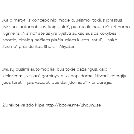
„Kaip matyti iš koncepcinio modelio, „Nismo" tokius įprastus
„Nissan" automobilius, kaip „Juke", pakelia iki naujo išskirtinumo
lygmens. „Nismo" ateitis yra vystyti aukščiausios kokybės
sportinį dizainą pačiam plačiausiam klientų ratui", - sakė
„Nismo" prezidentas Shoichi Miyatani.
„Mūsų būsimi automobiliai bus tokie pažangūs, kaip ir
kiekvienas „Nissan" gaminys, o su papildoma „Nismo" energija
juos turėti ir jais važiuoti bus dar įdomiau", - pridūrė jis.
Žiūrėkite vaizdo klipą:
http://bcove.me/2hqun3se