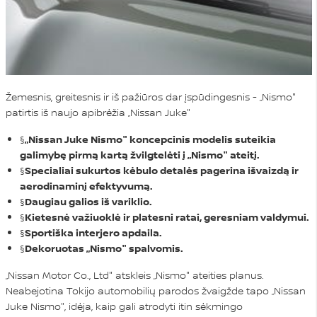
Žemesnis, greitesnis ir iš pažiūros dar įspūdingesnis - „Nismo"
patirtis iš naujo apibrėžia „Nissan Juke"
§
„Nissan Juke Nismo" koncepcinis modelis suteikia
galimybę pirmą kartą žvilgtelėti į „Nismo" ateitį.
§
Specialiai sukurtos kėbulo detalės pagerina išvaizdą ir
aerodinaminį efektyvumą.
§
Daugiau galios iš variklio.
§
Kietesnė važiuoklė ir platesni ratai, geresniam valdymui.
§
Sportiška interjero apdaila.
§
Dekoruotas „Nismo" spalvomis.
„Nissan Motor Co., Ltd" atskleis „Nismo" ateities planus.
Neabejotina Tokijo automobilių parodos žvaigžde tapo „Nissan
Juke Nismo", idėja, kaip gali atrodyti itin sėkmingo