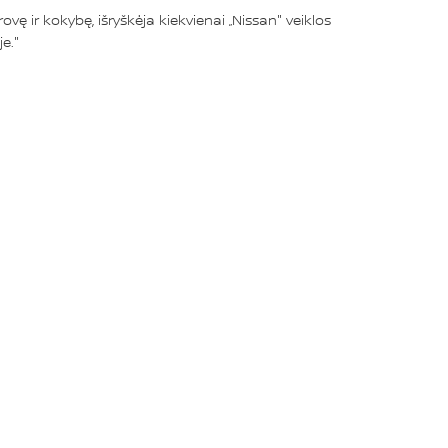
vę ir kokybę, išryškėja kiekvienai „Nissan" veiklos
e."