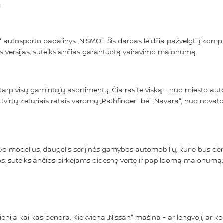
.
 autosporto padalinys „NISMO". Šis darbas leidžia pažvelgti į kompa
nes versijas, suteiksiančias garantuotą vairavimo malonumą.
ų tarp visų gamintojų asortimentų. Čia rasite viską - nuo miesto autom
 tvirtų keturiais ratais varomų „Pathfinder" bei „Navara", nuo novato
 savo modelius, daugelis serijinės gamybos automobilių, kurie bus
os, suteiksiančios pirkėjams didesnę vertę ir papildomą malonumą.
ienija kai kas bendra. Kiekviena „Nissan" mašina - ar lengvoji, ar k