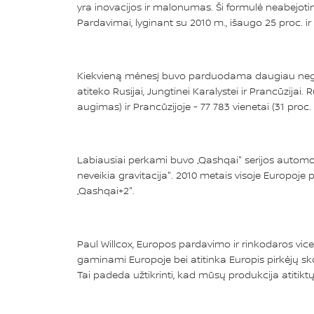
yra inovacijos ir malonumas. Ši formulė neabejotin
Pardavimai, lyginant su 2010 m., išaugo 25 proc. ir
Kiekvieną mėnesį buvo parduodama daugiau negu a
atiteko Rusijai, Jungtinei Karalystei ir Prancūzijai
augimas) ir Prancūzijoje - 77 783 vienetai (31 proc
Labiausiai perkami buvo „Qashqai" serijos automobi
neveikia gravitacija". 2010 metais visoje Europoje
„Qashqai+2".
Paul Willcox, Europos pardavimo ir rinkodaros vicepr
gaminami Europoje bei atitinka Europis pirkėjų sk
Tai padeda užtikrinti, kad mūsų produkcija atitikt