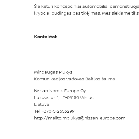
Šie keturi koncepciniai automobiliai demonstruoja m
krypčiai būdingas pasitikėjimas. Mes siekiame tikslo
Kontaktai:
Mindaugas Plukys
Komunikacijos vadovas Baltijos šalims
Nissan Nordic Europe Oy
Laisves pr. 1, LT-03150 Vilnius
Lietuva
Tel: +370-5-2653299
http://mailto:mplukys@nissan-europe.com