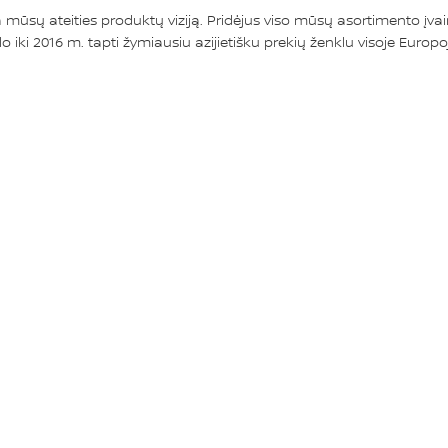
ūsų ateities produktų viziją. Pridėjus viso mūsų asortimento įvairo
 iki 2016 m. tapti žymiausiu azijietišku prekių ženklu visoje Europoj