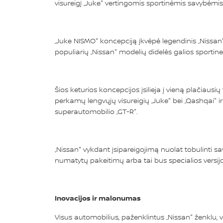
visureigį „Juke" vertingomis sportinėmis savybėmis
„Juke NISMO" koncepciją įkvėpė legendinis „Nissan"
populiarių „Nissan" modelių didelės galios sporti
Šios keturios koncepcijos įsilieja į vieną plačiausi
perkamų lengvųjų visureigių „Juke" bei „Qashqai" ir
superautomobilio „GT-R".
„Nissan" vykdant įsipareigojimą nuolat tobulinti
numatytų pakeitimų arba tai bus specialios versij
Inovacijos ir malonumas
Visus automobilius, paženklintus „Nissan" ženklu, v