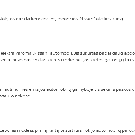
tatytos dar dvi koncepcijos, rodančios „Nissan" ateities kursą.
oc. elektra varomą „Nissan" automobilį. Jis sukurtas pagal daug apd
 neseniai buvo pasirinktas kaip Niujorko naujos kartos geltonųjų taks
pirmauti nulinės emisijos automobilių gamyboje. Jis seka iš paskos 
saulio rinkose.
ncepcinis modelis, pirmą kartą pristatytas Tokijo automobilių parod