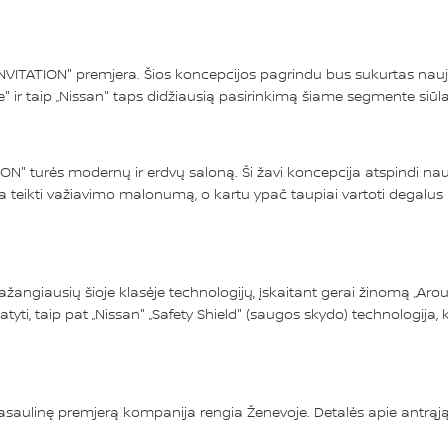
INVITATION" premjera. Šios koncepcijos pagrindu bus sukurtas nauja
ke" ir taip „Nissan" taps didžiausią pasirinkimą šiame segmente siū
ON" turės modernų ir erdvų saloną. Ši žavi koncepcija atspindi nauj
ta teikti važiavimo malonumą, o kartu ypač taupiai vartoti degalus 
ažangiausių šioje klasėje technologijų, įskaitant gerai žinomą „Ar
 statyti, taip pat „Nissan" „Safety Shield" (saugos skydo) technologija
ų pasaulinę premjerą kompanija rengia Ženevoje. Detalės apie antrą