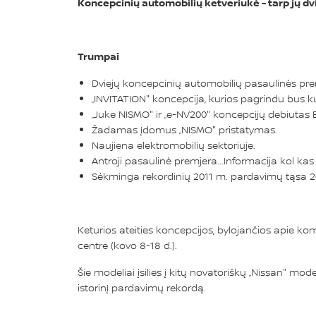
Koncepcinių automobilių ketveriukė - tarp jų dvi
Trumpai
Dviejų koncepcinių automobilių pasaulinės pre
„INVITATION" koncepcija, kurios pagrindu bus k
„Juke NISMO" ir „e-NV200" koncepcijų debiutas 
Žadamas įdomus „NISMO" pristatymas.
Naujiena elektromobilių sektoriuje.
Antroji pasaulinė premjera...Informacija kol ka
Sėkminga rekordinių 2011 m. pardavimų tąsa 2
Keturios ateities koncepcijos, bylojančios apie ko
centre (kovo 8-18 d.).
Šie modeliai įsilies į kitų novatoriškų „Nissan" m
istorinį pardavimų rekordą.