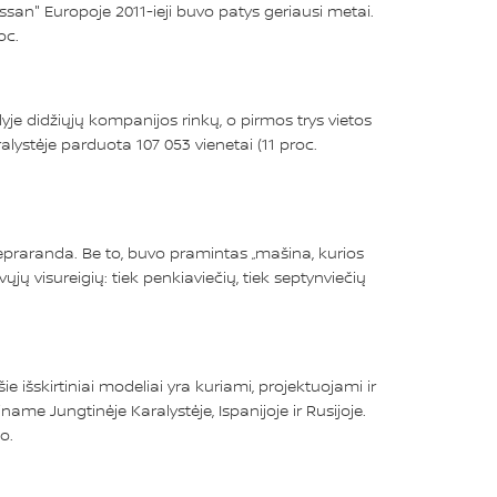
ssan" Europoje 2011-ieji buvo patys geriausi metai.
oc.
didžiųjų kompanijos rinkų, o pirmos trys vietos
ralystėje parduota 107 053 vienetai (11 proc.
nepraranda. Be to, buvo pramintas „mašina, kurios
ų visureigių: tiek penkiaviečių, tiek septynviečių
e išskirtiniai modeliai yra kuriami, projektuojami ir
e Jungtinėje Karalystėje, Ispanijoje ir Rusijoje.
o.