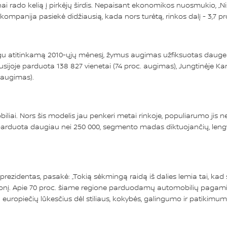
ai rado kelią į pirkėjų širdis. Nepaisant ekonomikos nuosmukio, „Ni
 kompanija pasiekė didžiausią, kada nors turėtą, rinkos dalį - 3,7 pr
titinkamą 2010-ųjų mėnesį, žymus augimas užfiksuotas daugelyje 
. Rusijoje parduota 138 827 vienetai (74 proc. augimas), Jungtinėje Ka
. augimas).
liai. Nors šis modelis jau penkeri metai rinkoje, populiarumo jis 
 parduota daugiau nei 250 000, segmento madas diktuojančių, lengvųj
ezidentas, pasakė: „Tokią sėkmingą raidą iš dalies lemia tai, kad ši
onį. Apie 70 proc. šiame regione parduodamų automobilių pagaminam
ų europiečių lūkesčius dėl stiliaus, kokybės, galingumo ir patikimum