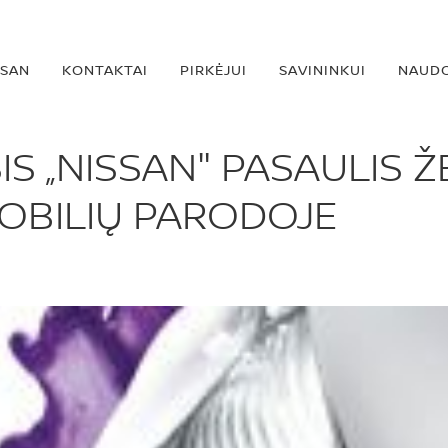
SSAN
KONTAKTAI
PIRKĖJUI
SAVININKUI
NAUDO
IS „NISSAN" PASAULIS 
BILIŲ PARODOJE