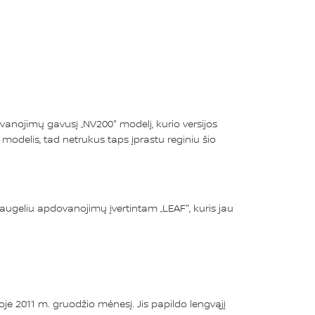
ovanojimų gavusį „NV200" modelį, kurio versijos
i modelis, tad netrukus taps įprastu reginiu šio
daugeliu apdovanojimų įvertintam „LEAF", kuris jau
oje 2011 m. gruodžio mėnesį. Jis papildo lengvąjį