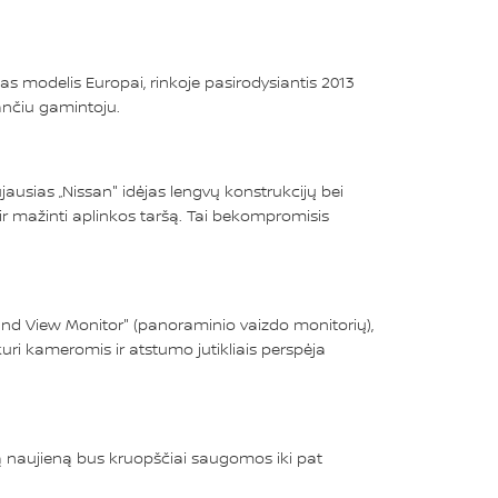
s modelis Europai, rinkoje pasirodysiantis 2013
lančiu gamintoju.
ausias „Nissan" idėjas lengvų konstrukcijų bei
ir mažinti aplinkos taršą. Tai bekompromisis
ound View Monitor" (panoraminio vaizdo monitorių),
, kuri kameromis ir atstumo jutikliais perspėja
ją naujieną bus kruopščiai saugomos iki pat