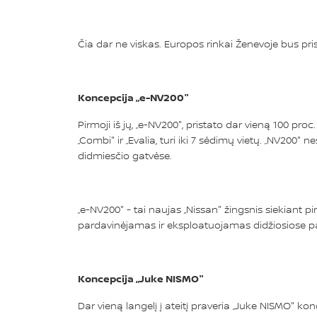
Čia dar ne viskas. Europos rinkai Ženevoje bus pris
Koncepcija „e-NV200"
Pirmoji iš jų, „e-NV200", pristato dar vieną 100 pr
„Combi" ir „Evalia, turi iki 7 sėdimų vietų. „NV200"
didmiesčio gatvėse.
„e-NV200" - tai naujas „Nissan" žingsnis siekiant 
pardavinėjamas ir eksploatuojamas didžiosiose pa
Koncepcija „Juke NISMO"
Dar vieną langelį į ateitį praveria „Juke NISMO" ko