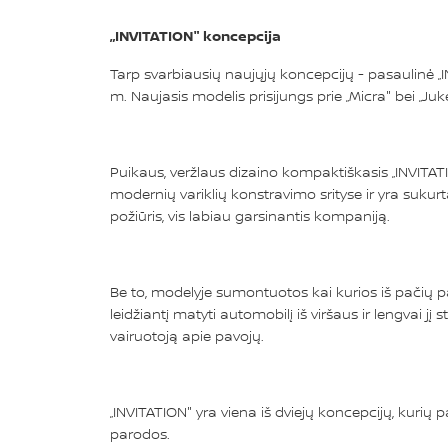
„INVITATION" koncepcija
Tarp svarbiausių naujųjų koncepcijų - pasaulinė „
m. Naujasis modelis prisijungs prie „Micra" bei „Ju
Puikaus, veržlaus dizaino kompaktiškasis „INVITATI
modernių variklių konstravimo srityse ir yra sukur
požiūris, vis labiau garsinantis kompaniją.
Be to, modelyje sumontuotos kai kurios iš pačių p
leidžiantį matyti automobilį iš viršaus ir lengvai jį
vairuotoją apie pavojų.
„INVITATION" yra viena iš dviejų koncepcijų, kuri
parodos.