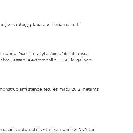
nijos strategiją, kaip bus siekiama kurti
obilio „Pixo" ir mažylio „Micra" iki labiausiai
riško „Nissan" elektromobilio „LEAF" iki galingo
 demonstruojami stende, teturės mažų 2012 metams
omercinis automobilis - turi kompanijos DNR, tai