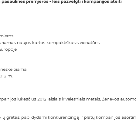
 pasaulinės premjeros - leis pažvelgti į kompanijos ateitį
mjeros.
uriamas naujos kartos kompaktiškasis vienatūris.
Europoje.
s neskelbiama.
012 m.
mpanijos lūkesčius 2012-aisiais ir vėlesniais metais, Ženevos autom
odelių gretas, papildydami konkurencingą ir platų kompanijos asorti