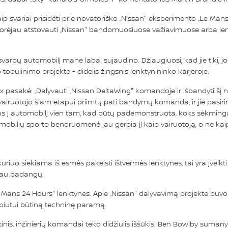
 svariai prisidėti prie novatoriško „Nissan" eksperimento „Le Mans"
norėjau atstovauti „Nissan" bandomuosiuose važiavimuose arba lenkt
varbų automobilį mane labai sujaudino. Džiaugiuosi, kad jie tiki, j
tobulinimo projekte - didelis žingsnis lenktynininko karjeroje."
ox pasakė: „Dalyvauti „Nissan DeltaWing" komandoje ir išbandyti šį
vairuotojo šiam etapui priimtų pati bandymų komanda, ir jie pasirin
s į automobilį vien tam, kad būtų pademonstruota, koks sėkmingas i
omobilių sporto bendruomenė jau gerbia jį kaip vairuotoją, o ne kaip
uriuo siekiama iš esmės pakeisti ištvermės lenktynes, tai yra įveikt
iau padangų.
e Mans 24 Hours" lenktynes. Apie „Nissan" dalyvavimą projekte buv
debiutui būtiną techninę paramą.
nis, inžinierių komandai teko didžiulis iššūkis. Ben Bowlby suma