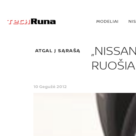
MODELIAI
NI
„NISSA
ATGAL Į SĄRAŠĄ
RUOŠIA
10 Gegužė 2012