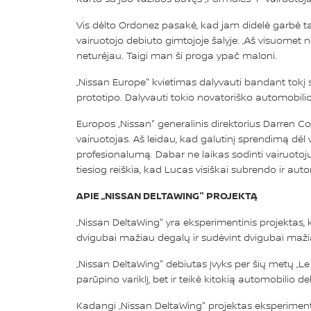
Vis dėlto Ordonez pasakė, kad jam didelė garbė taip
vairuotojo debiuto gimtojoje šalyje: „Aš visuomet 
neturėjau. Taigi man ši proga ypač maloni.
„Nissan Europe" kvietimas dalyvauti bandant tokį s
prototipo. Dalyvauti tokio novatoriško automobilio 
Europos „Nissan" generalinis direktorius Darren C
vairuotojas. Aš leidau, kad galutinį sprendimą dėl 
profesionalumą. Dabar ne laikas sodinti vairuotoju
tiesiog reiškia, kad Lucas visiškai subrendo ir aut
APIE „NISSAN DELTAWING" PROJEKTĄ
„Nissan DeltaWing" yra eksperimentinis projektas, k
dvigubai mažiau degalų ir sudėvint dvigubai maž
„Nissan DeltaWing" debiutas įvyks per šių metų „L
parūpino variklį, bet ir teikė kitokią automobilio 
Kadangi „Nissan DeltaWing" projektas eksperimenti