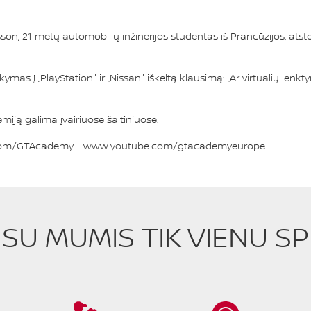
n, 21 metų automobilių inžinerijos studentas iš Prancūzijos, ats
kymas į „PlayStation" ir „Nissan" iškeltą klausimą: „Ar virtualių lenk
miją galima įvairiuose šaltiniuose:
com/GTAcademy
-
www.youtube.com/gtacademyeurope
E SU MUMIS TIK VIENU S