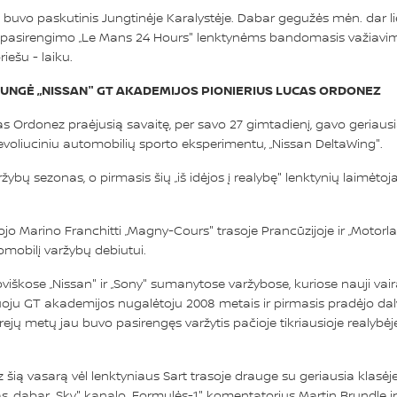
buvo paskutinis Jungtinėje Karalystėje. Dabar gegužės mėn. dar li
lus pasirengimo „Le Mans 24 Hours" lenktynėms bandomasis važiavimas 
iešu - laiku.
UNGĖ „NISSAN" GT AKADEMIJOS PIONIERIUS LUCAS ORDONEZ
Ordonez praėjusią savaitę, per savo 27 gimtadienį, gavo geriausią 
liuciniu automobilių sporto eksperimentu, „Nissan DeltaWing".
ybų sezonas, o pirmasis šių „iš idėjos į realybę" lenktynių laimėtoja
jo Marino Franchitti „Magny-Cours" trasoje Prancūzijoje ir „Motorla
omobilį varžybų debiutui.
škose „Nissan" ir „Sony" sumanytose varžybose, kuriose nauji vai
uoju GT akademijos nugalėtoju 2008 metais ir pirmasis pradėjo dal
 trejų metų jau buvo pasirengęs varžytis pačioje tikriausioje realyb
z šią vasarą vėl lenktyniaus Sart trasoje drauge su geriausia klas
s, dabar „Sky" kanalo „Formulės-1" komentatorius Martin Brundle ir