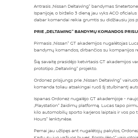
Antrasis „Nissan DeltaWing" bandymas Snetertone 
Ispanijoje, o birželio 3 dieną jau vyks ACO oficia
dabar komandai reikia grumtis su didžiausiu jos pr
PRIE „DELTAWING" BANDYMŲ KOMANDOS PRISIJ
Pirmasis „Nissan" GT akademijos nugalėtojas Lucas 
bandymų komandos, dirbančios su kompanijos revo
Šią savaitę prasidėjo ketvirtasis GT akademijos varž
prototipo „DeltaWing" projekto.
Ordonez prisijungs prie „Nissan DeltaWing" vairuoto
komanda toliau atsakingai ruoš šį stulbinantį aut
Ispanas Ordonez nugalėjo GT akademijoje - naujovi
„Playstation" žaidimų platformą. Lucas tapo pirm
kilo automobilių sporto karjeros laiptais ir vos po
Hours" lenktynėse.
Pernai jau užlipęs ant nugalėtojų pakylos, Ordone
Kartu su juo važiuos buvęs „Formulės-1" vairuotoja