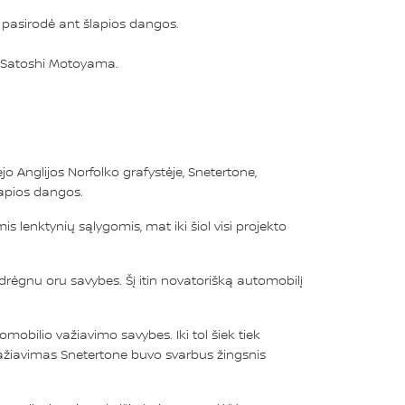
 pasirodė ant šlapios dangos.
s Satoshi Motoyama.
 Anglijos Norfolko grafystėje, Snetertone,
lapios dangos.
enktynių sąlygomis, mat iki šiol visi projekto
 drėgnu oru savybes. Šį itin novatorišką automobilį
mobilio važiavimo savybes. Iki tol šiek tiek
važiavimas Snetertone buvo svarbus žingsnis