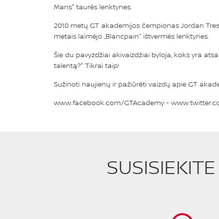
Mans" taurės lenktynes.
2010 metų GT akademijos čempionas Jordan Tresso
metais laimėjo „Blancpain" ištvermės lenktynes.
Šie du pavyzdžiai akivaizdžiai byloja, koks yra atsa
talentą?" Tikrai taip!
Sužinoti naujienų ir pažiūrėti vaizdų apie GT akade
www.facebook.com/GTAcademy
-
www.twitter.
SUSISIEKIT