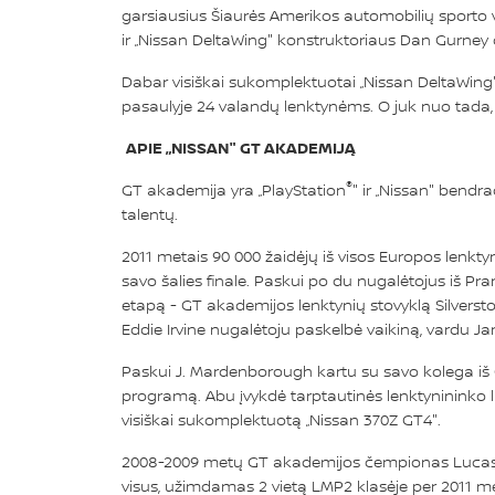
garsiausius Šiaurės Amerikos automobilių sporto ve
ir „Nissan DeltaWing" konstruktoriaus Dan Gurney
Dabar visiškai sukomplektuotai „Nissan DeltaWing" 
pasaulyje 24 valandų lenktynėms. O juk nuo tada, ka
APIE „NISSAN" GT AKADEMIJĄ
®
GT akademija yra „PlayStation
" ir „Nissan" bendr
talentų.
2011 metais 90 000 žaidėjų iš visos Europos lenkt
savo šalies finale. Paskui po du nugalėtojus iš Pranc
etapą - GT akademijos lenktynių stovyklą Silversto
Eddie Irvine nugalėtoju paskelbė vaikiną, vardu J
Paskui J. Mardenborough kartu su savo kolega iš
programą. Abu įvykdė tarptautinės lenktynininko l
visiškai sukomplektuotą „Nissan 370Z GT4".
2008-2009 metų GT akademijos čempionas Lucas Ord
visus, užimdamas 2 vietą LMP2 klasėje per 2011 me