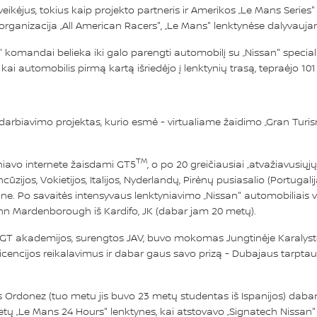
ikėjus, tokius kaip projekto partneris ir Amerikos „Le Mans Series
 organizacija „All American Racers", „Le Mans" lenktynėse dalyvau
komandai belieka iki galo parengti automobilį su „Nissan" specialia
i automobilis pirmą kartą išriedėjo į lenktynių trasą, tepraėjo 101
adarbiavimo projektas, kurio esmė - virtualiame žaidimo „Gran Turi
TM
yniavo internete žaisdami GT5
, o po 20 greičiausiai „atvažiavusių
ūzijos, Vokietijos, Italijos, Nyderlandų, Pirėnų pusiasalio (Portugalija
ne. Po savaitės intensyvaus lenktyniavimo „Nissan" automobiliais vy
ann Mardenborough iš Kardifo, JK (dabar jam 20 metų).
 GT akademijos, surengtos JAV, buvo mokomas Jungtinėje Karalyst
icencijos reikalavimus ir dabar gaus savo prizą - Dubajaus tarptau
onez (tuo metu jis buvo 23 metų studentas iš Ispanijos) dabar y
tų „Le Mans 24 Hours" lenktynes, kai atstovavo „Signatech Nissan"