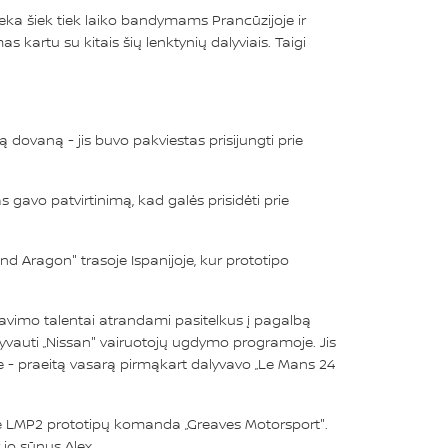
eka šiek tiek laiko bandymams Prancūzijoje ir
kartu su kitais šių lenktynių dalyviais. Taigi
dovaną - jis buvo pakviestas prisijungti prie
s gavo patvirtinimą, kad galės prisidėti prie
nd Aragon" trasoje Ispanijoje, kur prototipo
ravimo talentai atrandami pasitelkus į pagalbą
yvauti „Nissan" vairuotojų ugdymo programoje. Jis
ėje - praeitą vasarą pirmąkart dalyvavo „Le Mans 24
ėje LMP2 prototipų komanda „Greaves Motorsport".
 jo sūnus Alex.