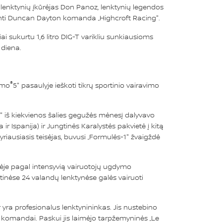
" lenktynių įkūrėjas Don Panoz, lenktynių legendos
janti Duncan Dayton komanda „Highcroft Racing".
i sukurtu 1,6 litro DIG-T varikliu sunkiausioms
 diena.
®
smo
5" pasaulyje ieškoti tikrų sportinio vairavimo
jų" iš kiekvienos šalies gegužės mėnesį dalyvavo
 ir Ispanija) ir Jungtinės Karalystės pakvietė į kitą
riausiasis teisėjas, buvusi „Formulės-1" žvaigždė
ėje pagal intensyvią vairuotojų ugdymo
tinėse 24 valandų lenktynėse galės vairuoti
ra profesionalus lenktynininkas. Jis nustebino
 komandai. Paskui jis laimėjo tarpžemyninės „Le