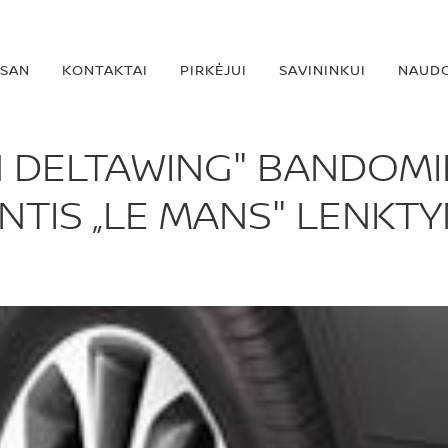
SSAN
KONTAKTAI
PIRKĖJUI
SAVININKUI
NAUDO
N DELTAWING" BANDOMIE
NTIS „LE MANS" LENKT