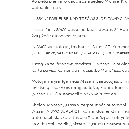
Po pietų prie vairo daugiausia sėdėjo Michael K
patobulinimais.
„NISSAN" PASKELBĖ, KAD TREČIASIS „DELTAWING
„Nissan" ir „NISMO" paskelbė, kad „Le Mans 24 Hour
žvaigždė Satoshi Motoyama.
„NISMO" vairuotojas, tris kartus „Super GT" čempi
„JGTC" lenktynes (dabar - „SUPER GT") 2003 metais
Pirmą kartą išbandyti modernųjį „Nissan DeltaWing"
kartu su visa komanda ir ruošis „Le Mans" iššūkiui, k
Motoyama yra ilgametis „Nissan" vairuotojas, pirm
lenktynių ir surinkęs daugiau taškų nei bet kuris
„Nissan GT-R" automobilio Nr.23 vairuotojas.
Shoichi Miyatani, „Nissan" tarptautinės automobil
„Nissan NISMO SUPER GT" komandos lenktynininkai 
automobilį klasika virtusiose Prancūzijos lenktynė
Taigi žiūrėsiu ne tik į „Nissan" ir „NISMO" varomu