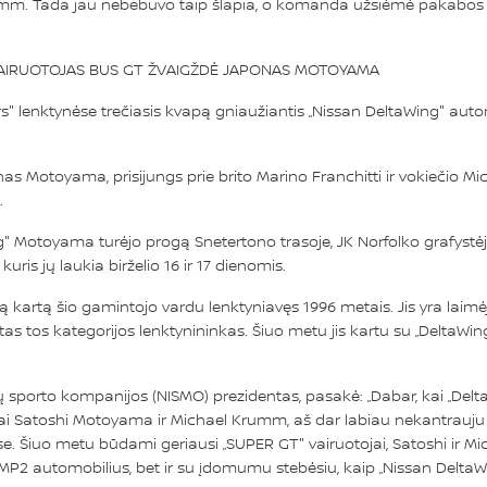
rumm. Tada jau nebebuvo taip šlapia, o komanda užsiėmė pakabos r
" VAIRUOTOJAS BUS GT ŽVAIGŽDĖ JAPONAS MOTOYAMA
s" lenktynėse trečiasis kvapą gniaužiantis „Nissan DeltaWing" auto
onas Motoyama, prisijungs prie brito Marino Franchitti ir vokiečio
.
 Motoyama turėjo progą Snetertono trasoje, JK Norfolko grafystėje,
uris jų laukia birželio 16 ir 17 dienomis.
ą kartą šio gamintojo vardu lenktyniavęs 1996 metais. Jis yra laim
 kitas tos kategorijos lenktynininkas. Šiuo metu jis kartu su „Del
ių sporto kompanijos (NISMO) prezidentas, pasakė: „Dabar, kai „Del
Satoshi Motoyama ir Michael Krumm, aš dar labiau nekantrauju pam
se. Šiuo metu būdami geriausi „SUPER GT" vairuotojai, Satoshi ir Mi
s LMP2 automobilius, bet ir su įdomumu stebėsiu, kaip „Nissan Delta