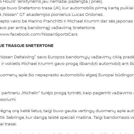
4 Hours" lenktynėms jau nemažai pažengta į priekį.
e buvo Snetertono trasa (JK), kur automobilis pirmą kartą puikiai
 „Nissan" GT akademijos pionierius Lucas Ordonez.
ncepto vairo be Marino Franchitti ir Michael Krumm dar sės japona
avo per antrą bandomąjį važiavimą Snetertone.
www.facebook.com/NissanSportsCars
OJE TRASOJE SNETERTONE
„Nissan DeltaWing" savo Europos bandomųjų važiavimų ciklą pradėjo
i ir vokietis Michael Krumm gavo progą išbandyti automobilį ant š
omenų apie šio nepaprasto automobilio elgesį Europai būdingomis l
artneriu „Michelin" turėjo progą tyrinėti, kaip pagerinti važiavimo
esoriumi.
rėgną orą keitė lietus, taigi buvo gauta vertingų duomenų apie auto
tik Sebringe, kur dangą laistė speciali mašina. Taigi bandomasis 
i trasai.