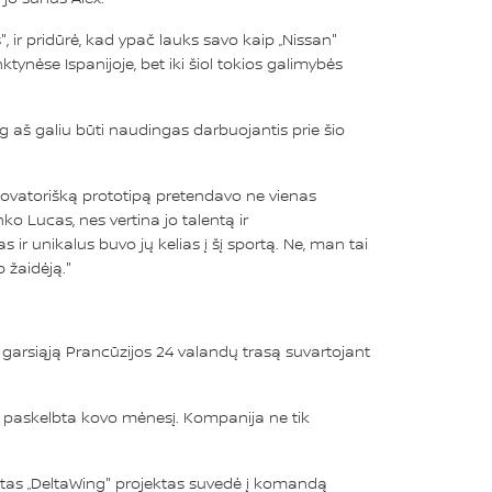
, ir pridūrė, kad ypač lauks savo kaip „Nissan"
ynėse Ispanijoje, bet iki šiol tokios galimybės
og aš galiu būti naudingas darbuojantis prie šio
 novatorišką prototipą pretendavo ne vienas
ko Lucas, nes vertina jo talentą ir
r unikalus buvo jų kelias į šį sportą. Ne, man tai
 žaidėją."
i garsiąją Prancūzijos 24 valandų trasą suvartojant
o paskelbta kovo mėnesį. Kompanija ne tik
nytas „DeltaWing" projektas suvedė į komandą