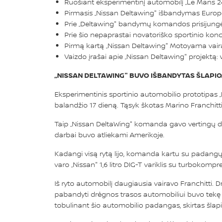
Ruošiant eksperimentinį automobilį „Le Mans 2
Pirmasis „Nissan Deltawing" išbandymas Europoj
Prie „Deltawing" bandymų komandos prisijungė
Prie šio nepaprastai novatoriško sportinio ko
Pirmą kartą „Nissan Deltawing" Motoyama vair
Vaizdo įrašai apie „Nissan Deltawing" projektą:
„NISSAN DELTAWING" BUVO IŠBANDYTAS ŠLAPI
Eksperimentinis sportinio automobilio prototipas 
balandžio 17 dieną. Tąsyk škotas Marino Franchitt
Taip „Nissan DeltaWing" komanda gavo vertingų du
darbai buvo atliekami Amerikoje.
Kadangi visą rytą lijo, komanda kartu su padangų p
varo „Nissan" 1,6 litro DIG-T variklis su turbokompr
Iš ryto automobilį daugiausia vairavo Franchitti. D
pabandyti drėgnos trasos automobiliui buvo tekę 
tobulinant šio automobilio padangas, skirtas šlapia