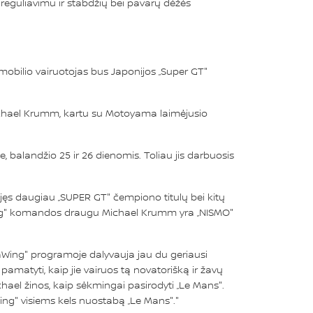
eguliavimu ir stabdžių bei pavarų dėžės
mobilio vairuotojas bus Japonijos „Super GT"
 Michael Krumm, kartu su Motoyama laimėjusio
 balandžio 25 ir 26 dienomis. Toliau jis darbuosis
ėjęs daugiau „SUPER GT" čempiono titulų bei kitų
taWing" komandos draugu Michael Krumm yra „NISMO"
taWing" programoje dalyvauja jau du geriausi
atyti, kaip jie vairuos tą novatorišką ir žavų
chael žinos, kaip sėkmingai pasirodyti „Le Mans".
Wing" visiems kels nuostabą „Le Mans"."