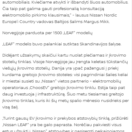
automobiliais. Kviečiame atvykti ir išbandyti šiuos automobilius.
Čia taip pat galima gauti profesionalią konsultaciją
elektromobilio pirkimo klausimais," - lausus Nissan Nordic
Europe'i Country vadovas Baltijos šalims Margus Mikk.
Norvegijoje parduota per 1500 „LEAF" modelių
„LEAF" modelis buvo palankiai sutiktas Skandinavijos šalyse.
Didėjant užsakymų skaičiui kartu nuolat plečiamas ir įkrovimo
stotelių tinklas. Visoje Norvegijoje jau įrengta keletas tūkstančių
viešųjų įkrovimo stotelių. Danija yra ypač pažengusi į priekį
kurdama greitojo įkrovimo stoteles: visi pagrindiniai šalies keliai
ir miestai susieti su „Nissan" vietos partnerio - elektromobilių
operatoriaus „ChoosEV" greitojo įkrovimo tinklu. Estija taip pat
daug investuoja į infrastruktūrą. Šiuo metu tiesiamas greitojo
įkrovimo tinklas, kuris iki šių metų spalio mėnesio nusidrieks per
visą šalį.
„Turint gausų EV įkrovimo ir prekybos atstovybių tinklą, prižiūrėti
„Nissan LEAF" yra be galo paprasta. Norėčiau pakviesti visus
estus užsukti į „Nissan" atstovybes ir pasisemti neįkainojamos