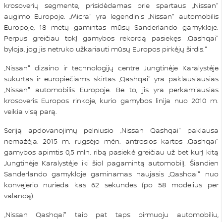
krosoverių segmente, prisidėdamas prie spartaus „Nissan"
augimo Europoje. „Micra" yra legendinis „Nissan" automobilis
Europoje, 18 metų gamintas mūsų Sanderlando gamykloje.
Perpus greičiau tokį gamybos rekordą pasiekęs „Qashqai"
byloja, jog jis netruko užkariauti mūsų Europos pirkėjų širdis."
„Nissan" dizaino ir technologijų centre Jungtinėje Karalystėje
sukurtas ir europiečiams skirtas „Qashqai" yra paklausiausias
„Nissan" automobilis Europoje. Be to, jis yra perkamiausias
krosoveris Europos rinkoje, kurio gamybos linija nuo 2010 m.
veikia visą parą.
Seriją apdovanojimų pelniusio „Nissan Qashqai" paklausa
nemažėja. 2015 m. rugsėjo mėn. antrosios kartos „Qashqai"
gamybos apimtis 0,5 mln. ribą pasiekė greičiau už bet kurį kitą
Jungtinėje Karalystėje iki šiol pagamintą automobilį. Šiandien
Sanderlando gamykloje gaminamas naujasis „Qashqai" nuo
konvejerio nurieda kas 62 sekundes (po 58 modelius per
valandą).
„Nissan Qashqai" taip pat taps pirmuoju automobiliu,