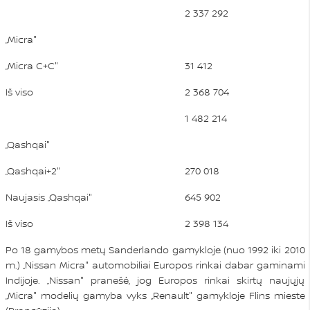
2 337 292
„Micra"
„Micra C+C"
31 412
Iš viso
2 368 704
1 482 214
„Qashqai"
„Qashqai+2"
270 018
Naujasis „Qashqai"
645 902
Iš viso
2 398 134
Po 18 gamybos metų Sanderlando gamykloje (nuo 1992 iki 2010
m.) „Nissan Micra" automobiliai Europos rinkai dabar gaminami
Indijoje. „Nissan" pranešė, jog Europos rinkai skirtų naujųjų
„Micra" modelių gamyba vyks „Renault" gamykloje Flins mieste