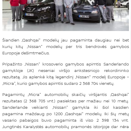
Šiandien „Qashqai" modelių jau pagaminta daugiau nei bet
kurių kitų „Nissan" modelių per tris bendrovės gamybos
Europoje dešimtmečius.
Pripažinto „Nissan" krosoverio gamybos apimtis Sanderlando
gamykloje (JK) neseniai viršijo ankstesniojo rekordininko
rezultatą. Jis aplenkė kitą legendinį „Nissan" modelį Europoje –
„Micra", kurio gamybos apimtis sudaro 2 368 704 vienetų.
Pagamintų „Micra" automobilių skaičių viršijantis „Qashqai"
rezultatas (2 368 705 vnt.) pasiektas per mažiau nei 10 metų.
Sanderlande veikianti „Nissan" gamykla iki šiol kasdien
pagamina maždaug po 1200 „Qashqai" modelių. Iki šių metų
vasario pabaigos buvo pagaminta iš viso 2 398 134 vnt.
Jungtinės Karalystės automobilių pramonės istorijoje dar nėra