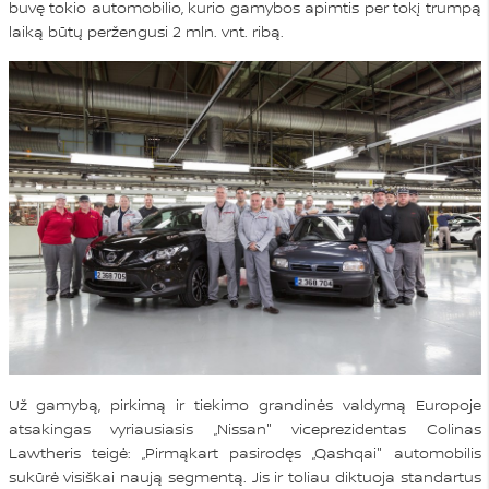
buvę tokio automobilio, kurio gamybos apimtis per tokį trumpą
laiką būtų peržengusi 2 mln. vnt. ribą.
Už gamybą, pirkimą ir tiekimo grandinės valdymą Europoje
atsakingas vyriausiasis „Nissan" viceprezidentas Colinas
Lawtheris teigė: „Pirmąkart pasirodęs „Qashqai" automobilis
sukūrė visiškai naują segmentą. Jis ir toliau diktuoja standartus