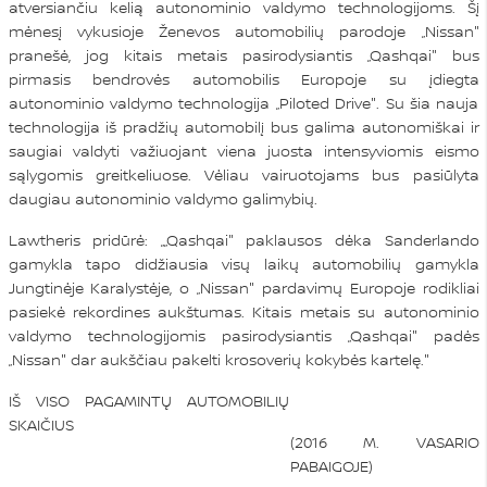
atversiančiu kelią autonominio valdymo technologijoms. Šį
mėnesį vykusioje Ženevos automobilių parodoje „Nissan"
pranešė, jog kitais metais pasirodysiantis „Qashqai" bus
pirmasis bendrovės automobilis Europoje su įdiegta
autonominio valdymo technologija „Piloted Drive". Su šia nauja
technologija iš pradžių automobilį bus galima autonomiškai ir
saugiai valdyti važiuojant viena juosta intensyviomis eismo
sąlygomis greitkeliuose. Vėliau vairuotojams bus pasiūlyta
daugiau autonominio valdymo galimybių.
Lawtheris pridūrė: „„Qashqai" paklausos dėka Sanderlando
gamykla tapo didžiausia visų laikų automobilių gamykla
Jungtinėje Karalystėje, o „Nissan" pardavimų Europoje rodikliai
pasiekė rekordines aukštumas. Kitais metais su autonominio
valdymo technologijomis pasirodysiantis „Qashqai" padės
„Nissan" dar aukščiau pakelti krosoverių kokybės kartelę."
IŠ VISO PAGAMINTŲ AUTOMOBILIŲ
SKAIČIUS
(2016 M. VASARIO
PABAIGOJE)