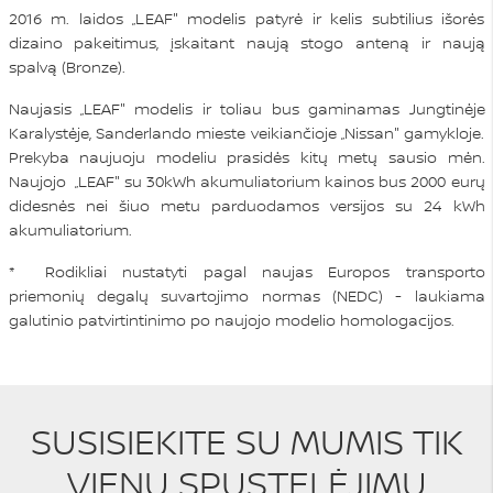
2016 m. laidos „LEAF" modelis patyrė ir kelis subtilius išorės
dizaino pakeitimus, įskaitant naują stogo anteną ir naują
spalvą (Bronze).
Naujasis „LEAF" modelis ir toliau bus gaminamas Jungtinėje
Karalystėje, Sanderlando mieste veikiančioje „Nissan" gamykloje.
Prekyba naujuoju modeliu prasidės kitų metų sausio mėn.
Naujojo „LEAF" su 30kWh akumuliatorium kainos bus 2000 eurų
didesnės nei šiuo metu parduodamos versijos su 24 kWh
akumuliatorium.
* Rodikliai nustatyti pagal naujas Europos transporto
priemonių degalų suvartojimo normas (NEDC) - laukiama
galutinio patvirtintinimo po naujojo modelio homologacijos.
SUSISIEKITE SU MUMIS TIK
VIENU SPUSTELĖJIMU