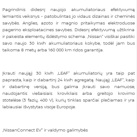
Pagrindinis didesnį naujojo akumuliatoriaus efektyvumą
lemiantis veiksnys - patobulintas jo vidaus dizainas ir cheminės
savybės. Anglies, azoto ir magnio pritaikymas elektroduose
pagerino eksploatacines savybes. Didesnį efektyvumą užtikrina
ir pakeista elementų išdėstymo schema. „Nissan" visiškai pasitiki
savo naujo 30 kWh akumuliatoriaus kokybe, todėl jam bus
taikoma 8 metų arba 160 000 km ridos garantija.
Įkrauti naująjį 30 kWh „LEAF" akumuliatorių yra taip pat
paprasta, kaip ir dabartinį 24 kWh agregatą. Naująjį „LEAF", kaip
ir dabartinę versiją, bus galima įkrauti savo namuose,
naudojantis viešaisiais krovikliais arba greitojo krovimo
stotelėse (3 fazių, 400 V), kurių tinklas sparčiai plečiamas ir yra
labiausiai išvystytas visoje Europoje.
„NissanConnect EV" ir valdymo galimybės