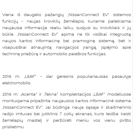
Viena iš daugelio pažangių „NissanConnect EV" sistemos
funkcijų - naujas kroviklių žemėlapis, kuriame pateikiama
naujausia informacija realiu laiku, susijusi su krovikliais ir jų
būkle. „NissanConnect EV" apima ne tik visiškai integruotą
naujos kartos informacinę bei pramoginę sistemą, bet ir
visapusiškai atnaujintą navigacijos įrangą, įspėjimo apie
techninę priežiūrą ir automobilio paieškos funkcijas.
2016 m. „LEAF" - dar geresnis populiariausias pasaulyje
elektromobilis
2016 m. „Acenta" ir „Tekna" komplektacijos „LEAF" modeliuose
montuojama pripažinta naujausios kartos informacinė sistema
„NissanConnect EV". Jai būdinga nauja sąsaja ir skaitmeninis
radijo imtuvas bei jutiklinis 7 colių ekranas, kuris leidžia keisti
žemėlapių mastelį ir peržiūrėti meniu vos vienu piršto
prisilietimu.