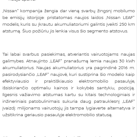
„Nissan" kompanija žengia dar vieną svarbų žingsnį mobilumo
be emisijų istorijoje: pristatomas naujos laidos „Nissan LEAF"
modelis, kuris su įkrautu akumuliatoriumi galintis įveikti 250 km
atstumą. Šiuo požiūriu jis lenkia visus šio segmento atstovus.
Tai labai svarbus pasiekimas, atveriantis vairuotojams naujas
galimybes. Atnaujinto „LEAF" pranašumą lemia naujas 30 kWh
akumuliatorius. Naujas akumuliatorius yra pagrindinė 2016 m.
pasirodysiančio „LEAF" naujovė, kuri sustiprina šio modelio kaip
efektyviausio ir praktiškiausio elektromobilio pasaulyje,
išsiskiriančio optimaliu kainos ir kokybės santykiu, poziciją.
Ilgesnis važiavimo atstumas kartu su kitais technologiniais ir
inžineriniais patobulinimais sukuria daug patrauklesnį „LEAF"
įvaizdį: milijonams vairuotojų jis tampa lygiaverte alternatyva ir
užsitikrina geriausio pasaulyje elektromobilio statusą.