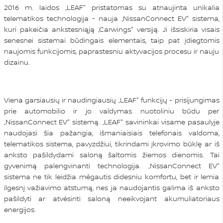
2016 m. laidos „LEAF" pristatomas su atnaujinta unikalia
telematikos technologija - nauja „NissanConnect EV" sistema,
kuri pakeičia ankstesniąją „Carwings" versiją. Ji išsiskiria visais
senesnei sistemai būdingais elementais, taip pat įdiegtomis
naujomis funkcijomis, paprastesniu aktyvacijos procesu ir nauju
dizainu.
Viena garsiausių ir naudingiausių „LEAF" funkcijų - prisijungimas
prie automobilio ir jo valdymas nuotoliniu būdu per
„NissanConnect EV" sistemą. „LEAF" savininkai visame pasaulyje
naudojasi šia pažangia, išmaniaisiais telefonais valdoma,
telematikos sistema, pavyzdžiui, tikrindami įkrovimo būklę ar iš
anksto pašildydami saloną šaltomis žiemos dienomis. Tai
gyvenimą palengvinanti technologija. „NissanConnect EV"
sistema ne tik leidžia mėgautis didesniu komfortu, bet ir lemia
ilgesnį važiavimo atstumą, nes ja naudojantis galima iš anksto
pašildyti ar atvėsinti saloną neeikvojant akumuliatoriaus
energijos.