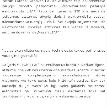
„Nissan Europe" vadovas Paulas Willcoxas taip pakomentavo
naujojo modelio pasirodymą: „Perkamiausias pasaulyje
elektromobilis „LEAF" tapo dar geresnis. 250 km siekiantis
įveikiamas atstumas atveria duris į elektromobilių pasaulį
tūkstančiams vairuotojų, kurie iki šiol dvejojo, ar jiems tiktų šis
elektromobilis. Didesnis atstumas bus vienas iš lemiamų
argumentų renkantis „Nissan LEAF"."
Naujas akumuliatorius, nauja technologija, tokios pat lengvos
naudojimo galimybės
Naujasis 30 kWh „LEAF" akumuliatorius leidžia nuvažiuoti ilgesnį
atstumą ir nė kiek nesumažina vidaus erdvės. „Acenta" ir „Tekna"
modeliuose komplektuojamo akumuliatoriaus išorės
matmenys yra tokie patys, kaip ir 24 kWh versijos. Šiek tiek
padidėjo tik jo svoris (21 kg). Koks galutinis rezultatas?
Automobilis gali nuvažiuoti toliau, išlikdamas toks pat
praktiškas ir funkcionalus, kaip ir ankstesnės jo versijos.