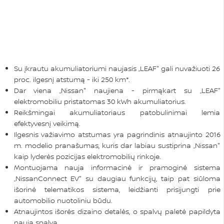
Su įkrautu akumuliatoriumi naujasis „LEAF" gali nuvažiuoti 26
proc. ilgesnį atstumą - iki 250 km*.
Dar viena „Nissan" naujiena - pirmąkart su „LEAF"
elektromobiliu pristatomas 30 kWh akumuliatorius.
Reikšmingai akumuliatoriaus patobulinimai lemia
efektyvesnį veikimą.
Ilgesnis važiavimo atstumas yra pagrindinis atnaujinto 2016
m. modelio pranašumas, kuris dar labiau sustiprina „Nissan"
kaip lyderės pozicijas elektromobilių rinkoje.
Montuojama nauja informacinė ir pramoginė sistema
„NissanConnect EV" su daugiau funkcijų, taip pat siūloma
išorinė telematikos sistema, leidžianti prisijungti prie
automobilio nuotoliniu būdu.
Atnaujintos išorės dizaino detalės, o spalvų paletė papildyta
nauja spalva.