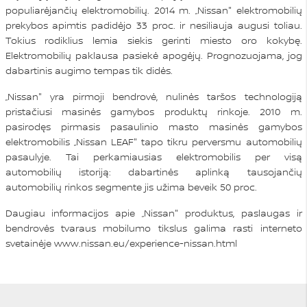
populiarėjančių elektromobilių. 2014 m. „Nissan" elektromobilių
prekybos apimtis padidėjo 33 proc. ir nesiliauja augusi toliau.
Tokius rodiklius lemia siekis gerinti miesto oro kokybę.
Elektromobilių paklausa pasiekė apogėjų. Prognozuojama, jog
dabartinis augimo tempas tik didės.
„Nissan" yra pirmoji bendrovė, nulinės taršos technologiją
pristačiusi masinės gamybos produktų rinkoje. 2010 m.
pasirodęs pirmasis pasaulinio masto masinės gamybos
elektromobilis „Nissan LEAF" tapo tikru perversmu automobilių
pasaulyje. Tai perkamiausias elektromobilis per visą
automobilių istoriją: dabartinės aplinką tausojančių
automobilių rinkos segmente jis užima beveik 50 proc.
Daugiau informacijos apie „Nissan" produktus, paslaugas ir
bendrovės tvaraus mobilumo tikslus galima rasti interneto
svetainėje
www.nissan.eu/experience-nissan.html