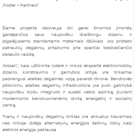
„Foster + Partners".
Šiame projekte dalyvauja dvi gerai žinomos įmonės,
garsėjančios savo naujovišku išraiškingu dizainu ir
įsigalėjusiems standartams metamais iššūkiais. Jos pristato
patrauklų degalinių pritaikymo prie sparčiai besikeičiančio
pasaulio vaizdą.
„Nissan", kaip užtikrinta lyderė ir rinkos ekspertė elektromobilių
dizaino, konstravimo ir gamybos srityje, yra tinkamai
pasirengusi ateities degalinės viziją paversti tikrove. Bendrovės
įsitikinimu, ateities degalinių infrastruktūra yra puiki galimybė
naujovišku būdu integruoti ir susieti vietos aplinką, įkuriant
modernioms bendruomenėms skirtą energetinį ir socialinį
centrą.
Tvarių ir naujoviškų degalinių tinklas yra aktualus klausimas,
nes rinkoje didėja alternatyvių energijos šaltinių, tokių kaip
elektros energija, paklausa.