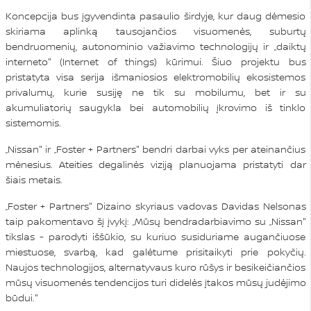
Koncepcija bus įgyvendinta pasaulio širdyje, kur daug dėmesio
skiriama aplinką tausojančios visuomenės, suburtų
bendruomenių, autonominio važiavimo technologijų ir „daiktų
interneto" (Internet of things) kūrimui. Šiuo projektu bus
pristatyta visa serija išmaniosios elektromobilių ekosistemos
privalumų, kurie susiję ne tik su mobilumu, bet ir su
akumuliatorių saugykla bei automobilių įkrovimo iš tinklo
sistemomis.
„Nissan" ir „Foster + Partners" bendri darbai vyks per ateinančius
mėnesius. Ateities degalinės viziją planuojama pristatyti dar
šiais metais.
„Foster + Partners" Dizaino skyriaus vadovas Davidas Nelsonas
taip pakomentavo šį įvykį: „Mūsų bendradarbiavimo su „Nissan"
tikslas - parodyti iššūkio, su kuriuo susiduriame augančiuose
miestuose, svarbą, kad galėtume prisitaikyti prie pokyčių.
Naujos technologijos, alternatyvaus kuro rūšys ir besikeičiančios
mūsų visuomenės tendencijos turi didelės įtakos mūsų judėjimo
būdui."