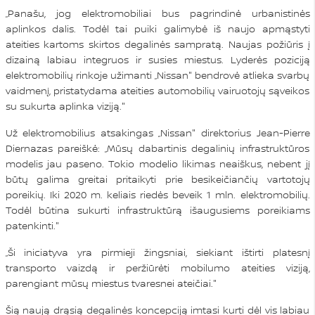
„Panašu, jog elektromobiliai bus pagrindinė urbanistinės
aplinkos dalis. Todėl tai puiki galimybė iš naujo apmąstyti
ateities kartoms skirtos degalinės sampratą. Naujas požiūris į
dizainą labiau integruos ir susies miestus. Lyderės poziciją
elektromobilių rinkoje užimanti „Nissan" bendrovė atlieka svarbų
vaidmenį, pristatydama ateities automobilių vairuotojų sąveikos
su sukurta aplinka viziją."
Už elektromobilius atsakingas „Nissan" direktorius Jean-Pierre
Diernazas pareiškė: „Mūsų dabartinis degalinių infrastruktūros
modelis jau paseno. Tokio modelio likimas neaiškus, nebent jį
būtų galima greitai pritaikyti prie besikeičiančių vartotojų
poreikių. Iki 2020 m. keliais riedės beveik 1 mln. elektromobilių.
Todėl būtina sukurti infrastruktūrą išaugusiems poreikiams
patenkinti."
„Ši iniciatyva yra pirmieji žingsniai, siekiant ištirti platesnį
transporto vaizdą ir peržiūrėti mobilumo ateities viziją,
parengiant mūsų miestus tvaresnei ateičiai."
Šią naują drąsią degalinės koncepciją imtasi kurti dėl vis labiau