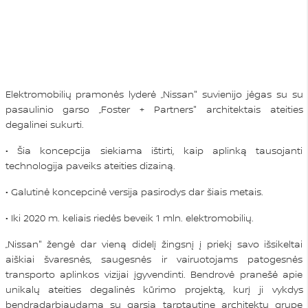
Elektromobilių pramonės lyderė „Nissan" suvienijo jėgas su su
pasaulinio garso „Foster + Partners" architektais ateities
degalinei sukurti.
• Šia koncepcija siekiama ištirti, kaip aplinką tausojanti
technologija paveiks ateities dizainą.
• Galutinė koncepcinė versija pasirodys dar šiais metais.
• Iki 2020 m. keliais riedės beveik 1 mln. elektromobilių.
„Nissan" žengė dar vieną didelį žingsnį į priekį savo išsikeltai
aiškiai švaresnės, saugesnės ir vairuotojams patogesnės
transporto aplinkos vizijai įgyvendinti. Bendrovė pranešė apie
unikalų ateities degalinės kūrimo projektą, kurį ji vykdys
bendradarbiaudama su garsia tarptautine architektų grupe