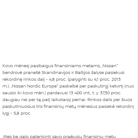
Kovo mėnesį pasibaigus finansiniams metams, „Nissan"
bendrovė pranešė Skandinavijos ir Baltijos šalyse pasiekusi
rekordinę rinkos dalį - 4,8 proc. (palyginti su 4,1 proc. 2013
m.). „Nissan Nordic Europe" paskelbė per paskutinįjį ketvirtį (nuo
sausio iki kovo mėn.) pardavusi 13 400 vnt., t. y. 37,30 proc.
daugiau nei per tą patį laikotarpį pernai. Rinkos dalis per šiuos
paskutiniuosius tris finansinių metų mėnesius pasiekė rekordinį
lygį - 5,8 proc.
„Mes be galo patenkinti savo praėjusių finansinių metų