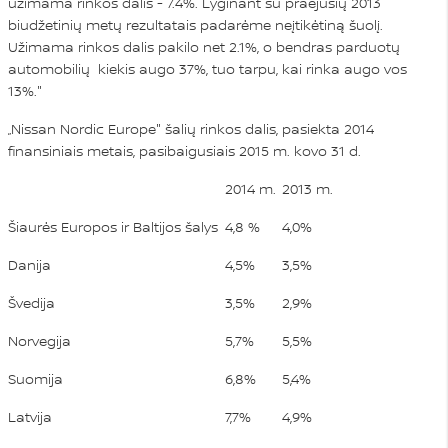
užimama rinkos dalis - 7.4%. Lyginant su praėjusių 2013
biudžetinių metų rezultatais padarėme neįtikėtiną šuolį.
Užimama rinkos dalis pakilo net 2.1%, o bendras parduotų
automobilių kiekis augo 37%, tuo tarpu, kai rinka augo vos
13%."
„Nissan Nordic Europe" šalių rinkos dalis, pasiekta 2014
finansiniais metais, pasibaigusiais 2015 m. kovo 31 d.
2014 m.
2013 m.
Šiaurės Europos ir Baltijos šalys
4,8 %
4,0%
Danija
4,5%
3,5%
Švedija
3,5%
2,9%
Norvegija
5,7%
5,5%
Suomija
6,8%
5,4%
Latvija
7,7%
4,9%