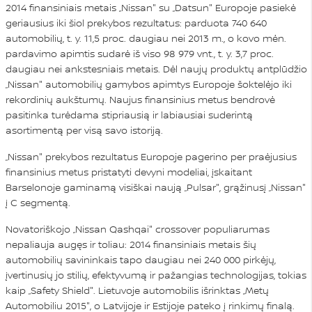
2014 finansiniais metais „Nissan" su „Datsun" Europoje pasiekė
geriausius iki šiol prekybos rezultatus: parduota 740 640
automobilių, t. y. 11,5 proc. daugiau nei 2013 m., o kovo mėn.
pardavimo apimtis sudarė iš viso 98 979 vnt., t. y. 3,7 proc.
daugiau nei ankstesniais metais. Dėl naujų produktų antplūdžio
„Nissan" automobilių gamybos apimtys Europoje šoktelėjo iki
rekordinių aukštumų. Naujus finansinius metus bendrovė
pasitinka turėdama stipriausią ir labiausiai suderintą
asortimentą per visą savo istoriją.
„Nissan" prekybos rezultatus Europoje pagerino per praėjusius
finansinius metus pristatyti devyni modeliai, įskaitant
Barselonoje gaminamą visiškai naują „Pulsar", grąžinusį „Nissan"
į C segmentą.
Novatoriškojo „Nissan Qashqai" crossover populiarumas
nepaliauja augęs ir toliau: 2014 finansiniais metais šių
automobilių savininkais tapo daugiau nei 240 000 pirkėjų,
įvertinusių jo stilių, efektyvumą ir pažangias technologijas, tokias
kaip „Safety Shield". Lietuvoje automobilis išrinktas „Metų
Automobiliu 2015", o Latvijoje ir Estijoje pateko į rinkimų finalą.