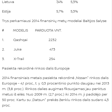
Lietuva
7,4%
5,3%
Estija
5,7%
5,3%
Trys perkamiausi 2014 finansinių metų modeliai Baltijos šalyse:
# MODELIS PARDUOTA VNT.
1. Qashqai 2232
2. Juke 473
3. X-Trail 254
Pasiekta rekordinė rinkos dalis Europoje
2014 finansiniais metais pasiekta rekordinė „Nissan" rinkos dalis
Europoje - 4,1 proc., t. y. 0,3 procentinio punkto daugiau nei 2013
m. (3,8 proc.). Rinkos dalies augimas fiksuojamas jau penktus
metus iš eilės. Nuo 2009 m. (2,7 proc.) iki 2014 m. ji padidėjo per
50 proc. Kartu su „Datsun" prekės ženklu rinkos dalis sudaro 4,3
proc.