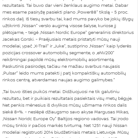
rezultatais. Tai buvo dar vieni ženklaus augimo metai. Dabar
mes esame pasiryžę pasiekti plano „Power88" tikslą - 5 proc.
rinkos dalį. Iš tiesų svarbu tai, kad mums pavyko be jokių išlygų
užtikrinti „Nissan" verslo augimą visose šalyse, kuriose jį
plėtojame, - teigė „Nissan Nordic Europe" generalinis direktorius
Jacekas Gorski. - Praėjusiais metais pristatyti mūsų nauji
modeliai, ypač „X-Trail" ir „Juke", sustiprino „Nissan" kaip lyderės
pozicijas crossover automobilių segmente, o „eNV200"
reikšmingai papildė mūsų elektromobilių asortimentą.
Paskutinis pasirodęs, tačiau ne mažiau svarbus naujasis
„Pulsar" leido mums patekti į patį kompaktiškų automobilių
rinkos centrą, atverdamas naujas augimo galimybes."
„Tai buvo išties puikūs metai. Didžiuojuosi ne tik galutiniu
rezultatu, bet ir puikiais rezultatais pasiektais visų metų bėgyje.
Net penkis mėnesius iš dvylikos mūsų užimama rinkos dalis
siekė 8+%. - neslėpė džiaugsmo savo akyse Margusas Mikas,
„Nissan Noridc Europe Oy" Baltijos regiono vadovas. Tai įrodo
mūsų tinklo ir pačios markės tvirtumą. Net 1251 nauji Nissan
modeliai registruoti 2014 biudžetiniais metais Lietuvoje. Mūsų