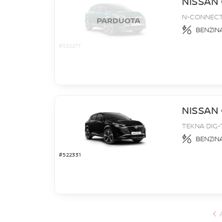
NISSAN
N-CONNECTA
PARDUOTA
BENZIN
#522277
NISSAN
TEKNA DIG-
BENZIN
#522331