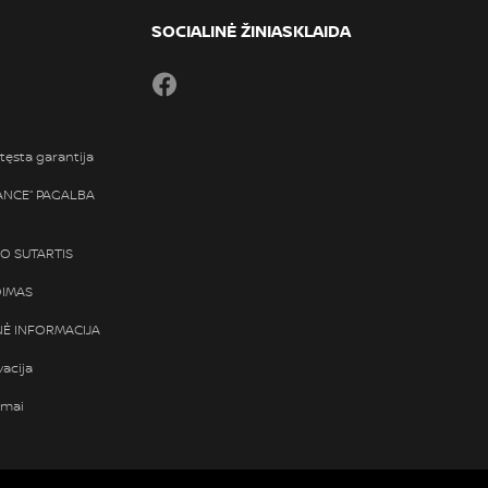
SOCIALINĖ ŽINIASKLAIDA
Facebook
tęsta garantija
TANCE“ PAGALBA
SO SUTARTIS
DIMAS
Ė INFORMACIJA
vacija
ymai