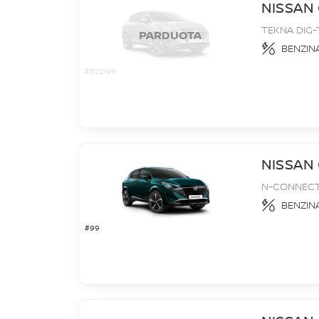
NISSAN
TEKNA DIG-
PARDUOTA
BENZIN
#522199
NISSAN
N-CONNECT
BENZIN
#99