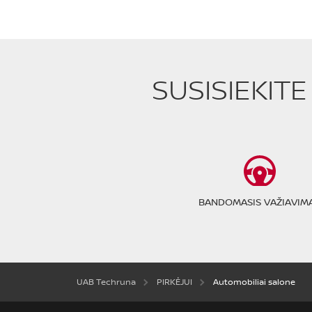
SUSISIEKIT
BANDOMASIS VAŽIAVIM
UAB Techruna
PIRKĖJUI
Automobiliai salone