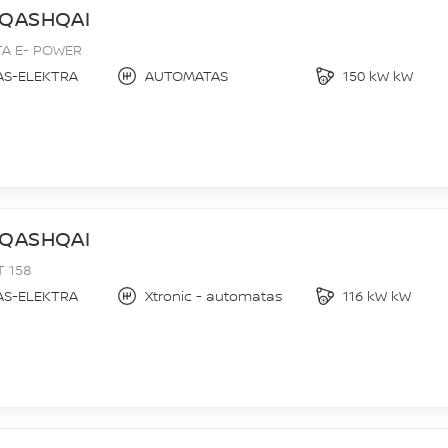
 QASHQAI
A E- POWER
AS-ELEKTRA
AUTOMATAS
150 kW kW
 QASHQAI
T 158
AS-ELEKTRA
Xtronic - automatas
116 kW kW