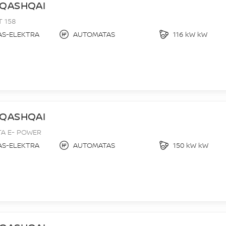
 QASHQAI
T 158
AS-ELEKTRA
AUTOMATAS
116 kW kW
 QASHQAI
A E- POWER
AS-ELEKTRA
AUTOMATAS
150 kW kW