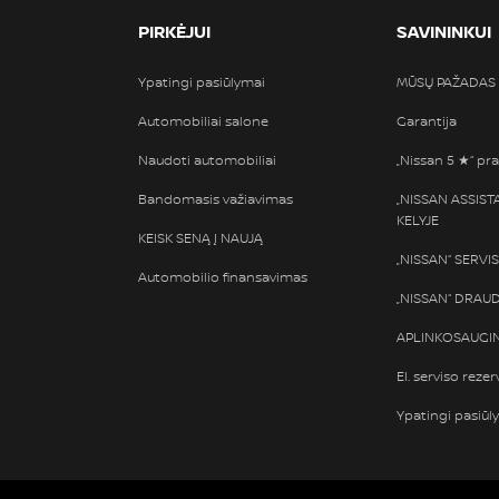
PIRKĖJUI
SAVININKUI
Ypatingi pasiūlymai
MŪSŲ PAŽADAS
Automobiliai salone
Garantija
Naudoti automobiliai
„Nissan 5 ★“ pra
Bandomasis važiavimas
„NISSAN ASSIS
KELYJE
KEISK SENĄ Į NAUJĄ
„NISSAN“ SERVI
Automobilio finansavimas
„NISSAN“ DRAU
APLINKOSAUGIN
El. serviso rezer
Ypatingi pasiūl