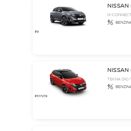
NISSAN
N-CONNECT
BENZIN
#9
NISSAN
TEKNA DIG-
BENZIN
#517278