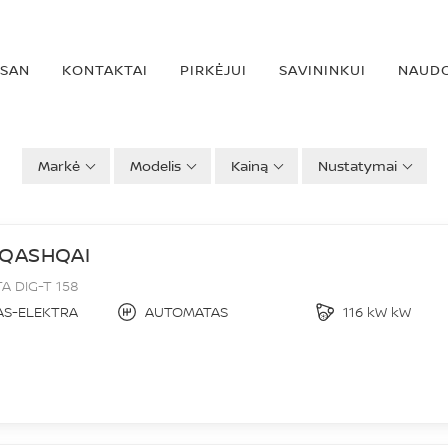
SSAN
KONTAKTAI
PIRKĖJUI
SAVININKUI
NAUDO
ALONE
Markė
Modelis
Kainą
Nustatymai
 QASHQAI
 DIG-T 158
AS-ELEKTRA
AUTOMATAS
116 kW kW