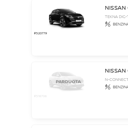
NISSAN
TEKNA DIG-
BENZIN
#520779
NISSAN
N-CONNECTA
PARDUOTA
BENZIN
#518706