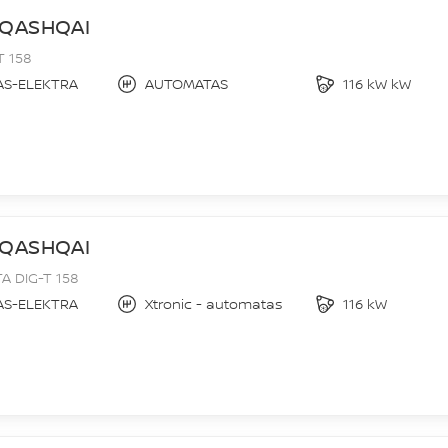
 QASHQAI
T 158
AS-ELEKTRA
AUTOMATAS
116 kW kW
 QASHQAI
 DIG-T 158
AS-ELEKTRA
Xtronic - automatas
116 kW