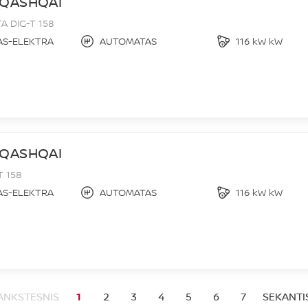
 QASHQAI
 DIG-T 158
AS-ELEKTRA
AUTOMATAS
116 kW kW
 QASHQAI
T 158
AS-ELEKTRA
AUTOMATAS
116 kW kW
ANKSTESNIS
1
2
3
4
5
6
7
SEKANTI